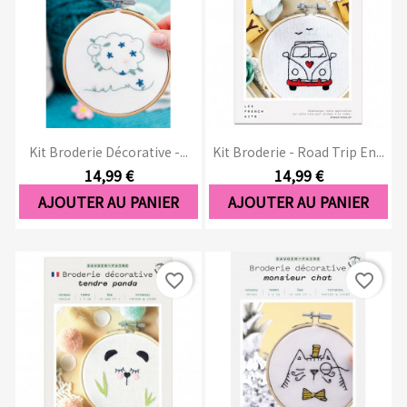
Kit Broderie Décorative -...
Kit Broderie - Road Trip En...
14,99 €
14,99 €
AJOUTER AU PANIER
AJOUTER AU PANIER
favorite_border
favorite_border