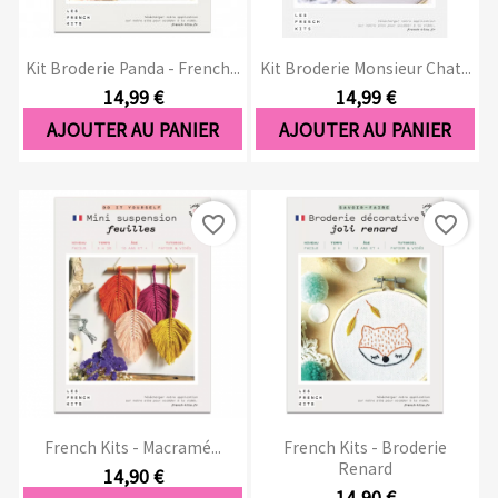
Kit Broderie Panda - French...
Kit Broderie Monsieur Chat...
14,99 €
14,99 €
AJOUTER AU PANIER
AJOUTER AU PANIER
favorite_border
favorite_border
French Kits - Macramé...
French Kits - Broderie
Renard
14,90 €
14,90 €