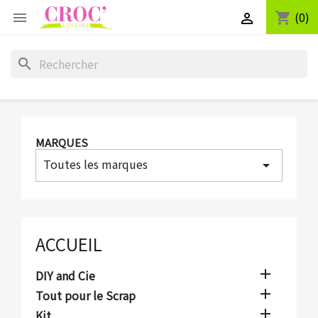
(0)
shopping_cart


search
MARQUES
Toutes les marques
arrow_drop_down
ACCUEIL

DIY and Cie

Tout pour le Scrap

Kit