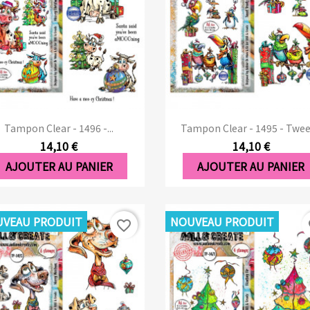
Aperçu rapide
Aperçu rapide


Tampon Clear - 1496 -...
Tampon Clear - 1495 - Tweet
14,10 €
14,10 €
AJOUTER AU PANIER
AJOUTER AU PANIER
VEAU PRODUIT
NOUVEAU PRODUIT
favorite_border
fa