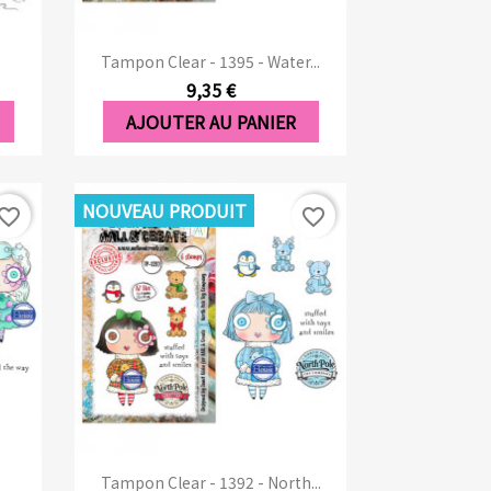
Aperçu rapide

Tampon Clear - 1395 - Water...
9,35 €
AJOUTER AU PANIER
NOUVEAU PRODUIT
vorite_border
favorite_border
Aperçu rapide

Tampon Clear - 1392 - North...