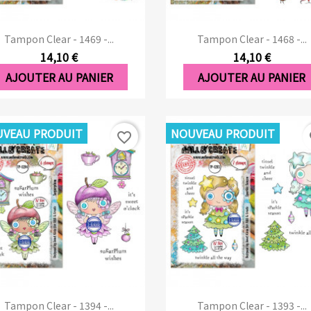
Aperçu rapide
Aperçu rapide


Tampon Clear - 1469 -...
Tampon Clear - 1468 -...
14,10 €
14,10 €
AJOUTER AU PANIER
AJOUTER AU PANIER
VEAU PRODUIT
NOUVEAU PRODUIT
favorite_border
fa
Aperçu rapide
Aperçu rapide


Tampon Clear - 1394 -...
Tampon Clear - 1393 -...