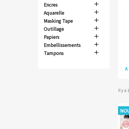

Encres

Aquarelle

Masking Tape

Outillage

Papiers

Embellissements

Tampons
A
Il y a
NOU