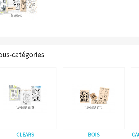
ous-catégories
CLEARS
BOIS
CA