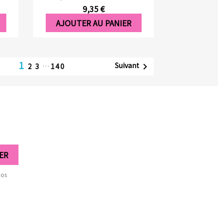
9,35 €
AJOUTER AU PANIER
1
Suivant

2
3
…
140
nos