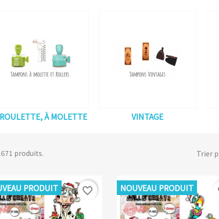
 ROULETTE, À MOLETTE
VINTAGE
 1671 produits.
Trier p
VEAU PRODUIT
NOUVEAU PRODUIT
favorite_border
fa