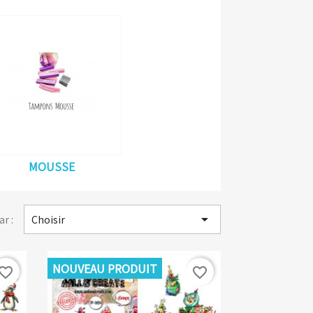
MOUSSE

ar :
Choisir
NOUVEAU PRODUIT
vorite_border
favorite_border