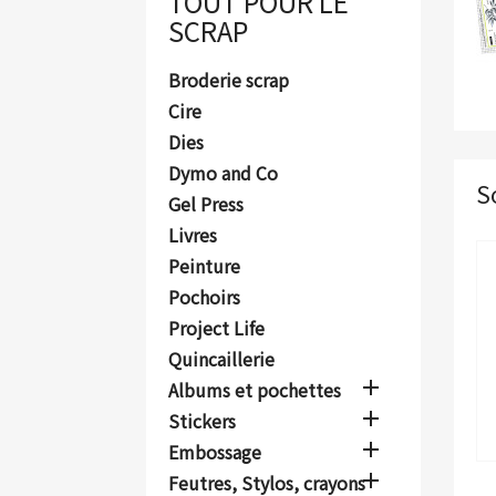
TOUT POUR LE
SCRAP
Broderie scrap
Cire
Dies
Dymo and Co
S
Gel Press
Livres
Peinture
Pochoirs
Project Life
Quincaillerie

Albums et pochettes

Stickers

Embossage

Feutres, Stylos, crayons