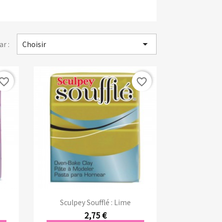

ar :
Choisir
vorite_border
favorite_border
Aperçu rapide

Sculpey Soufflé : Lime
2,75 €