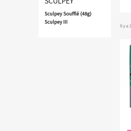
SCULPEY
Sculpey Soufflé (48g)
Sculpey III
Il y a