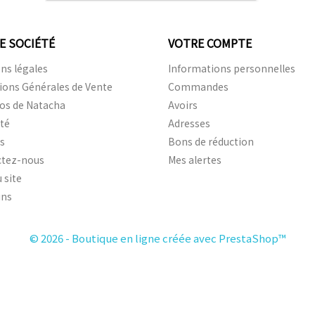
E SOCIÉTÉ
VOTRE COMPTE
ns légales
Informations personnelles
ions Générales de Vente
Commandes
os de Natacha
Avoirs
ité
Adresses
is
Bons de réduction
ctez-nous
Mes alertes
 site
ins
© 2026 - Boutique en ligne créée avec PrestaShop™