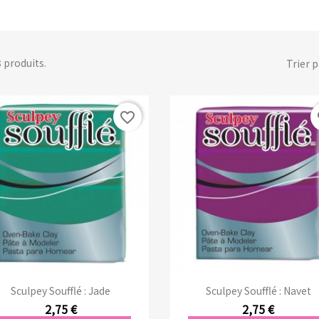
 3 produits.
Trier p
favorite_border
fa
Aperçu rapide
Aperçu rapide


Sculpey Soufflé : Jade
Sculpey Soufflé : Navet
2,75 €
2,75 €