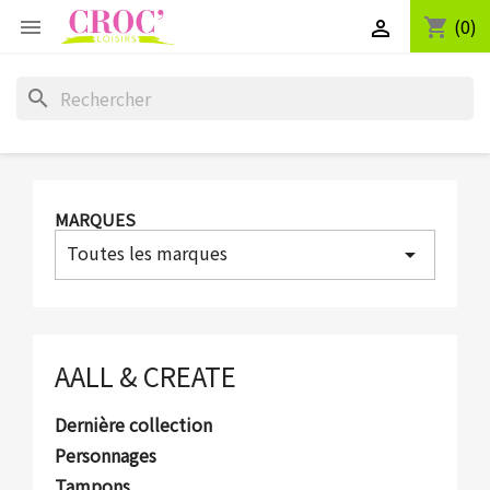
(0)
shopping_cart


search
MARQUES
Toutes les marques
arrow_drop_down
AALL & CREATE
Dernière collection
Personnages
Tampons