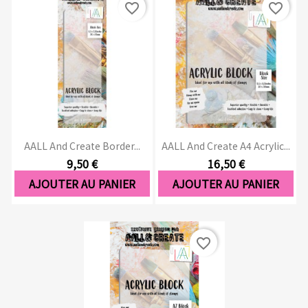
favorite_border
favorite_border
AALL And Create Border...
AALL And Create A4 Acrylic...
9,50 €
16,50 €
AJOUTER AU PANIER
AJOUTER AU PANIER
favorite_border