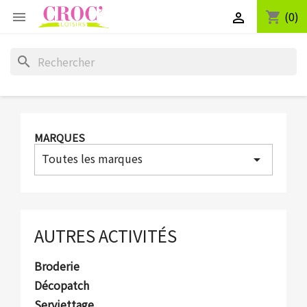
(0)
shopping_cart


search
MARQUES
Toutes les marques
arrow_drop_down
AUTRES ACTIVITÉS
Broderie
Décopatch
Serviettage