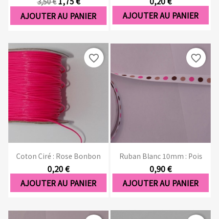
1,75 €
0,20 €
3,50 €
AJOUTER AU PANIER
AJOUTER AU PANIER
favorite_border
favorite_border
Coton Ciré : Rose Bonbon
Ruban Blanc 10mm : Pois
0,20 €
0,90 €
AJOUTER AU PANIER
AJOUTER AU PANIER