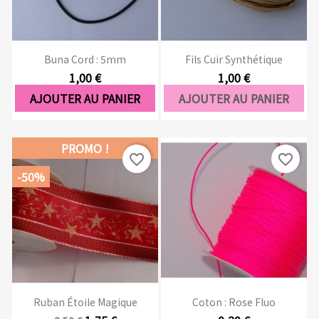
Buna Cord : 5mm
Fils Cuir Synthétique
1,00 €
1,00 €
AJOUTER AU PANIER
AJOUTER AU PANIER
PROMO !
favorite_border
favorite_border
-50%
Ruban Étoile Magique
Coton : Rose Fluo