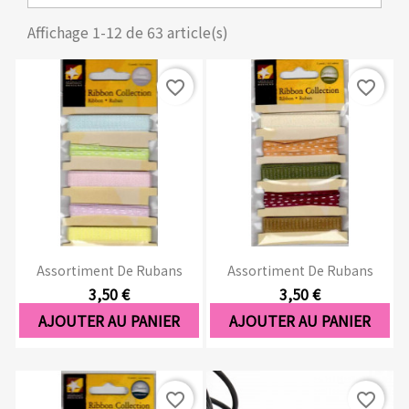
Affichage 1-12 de 63 article(s)
favorite_border
favorite_border
Assortiment De Rubans
Assortiment De Rubans
3,50 €
3,50 €
AJOUTER AU PANIER
AJOUTER AU PANIER
favorite_border
favorite_border