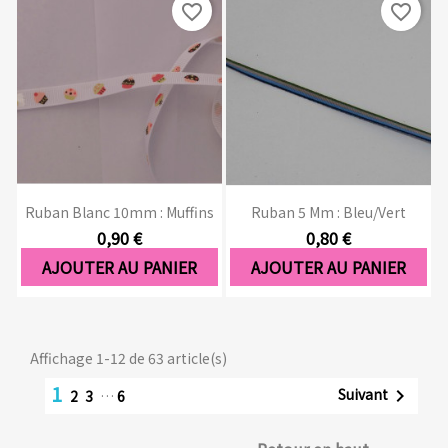
favorite_border
favorite_border
Ruban Blanc 10mm : Muffins
Ruban 5 Mm : Bleu/Vert
0,90 €
0,80 €
AJOUTER AU PANIER
AJOUTER AU PANIER
Affichage 1-12 de 63 article(s)
1
Suivant

2
3
…
6