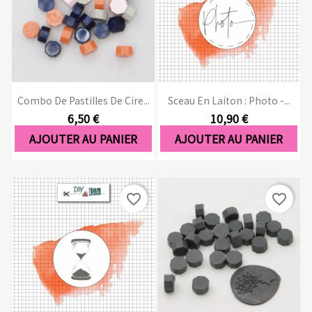
Combo De Pastilles De Cire...
Sceau En Laiton : Photo -...
6,50 €
10,90 €
AJOUTER AU PANIER
AJOUTER AU PANIER
favorite_border
favorite_border