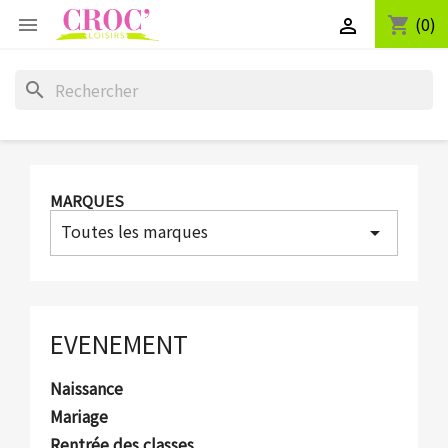
(0)
shopping_cart


search
MARQUES
Toutes les marques
arrow_drop_down
EVENEMENT
Naissance
Mariage
Rentrée des classes