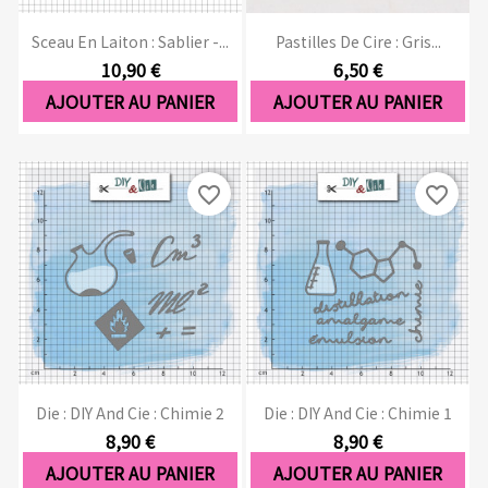
Sceau En Laiton : Sablier -...
Pastilles De Cire : Gris...
10,90 €
6,50 €
AJOUTER AU PANIER
AJOUTER AU PANIER
favorite_border
favorite_border
Die : DIY And Cie : Chimie 2
Die : DIY And Cie : Chimie 1
8,90 €
8,90 €
AJOUTER AU PANIER
AJOUTER AU PANIER