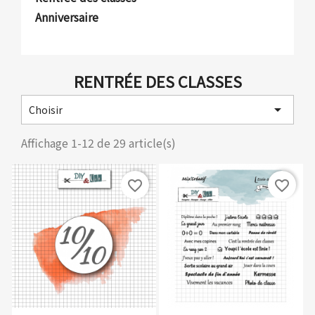
Anniversaire
RENTRÉE DES CLASSES

Choisir
Affichage 1-12 de 29 article(s)
favorite_border
favorite_border