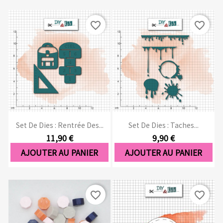
favorite_border
favorite_border
Set De Dies : Rentrée Des...
Set De Dies : Taches...
11,90 €
9,90 €
AJOUTER AU PANIER
AJOUTER AU PANIER
favorite_border
favorite_border