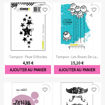
favorite_border
favorite_border
Tampon : Pluie D'étoiles
Tampon : Les Roses De La...
4,95 €
15,10 €
AJOUTER AU PANIER
AJOUTER AU PANIER
favorite_border
favorite_border