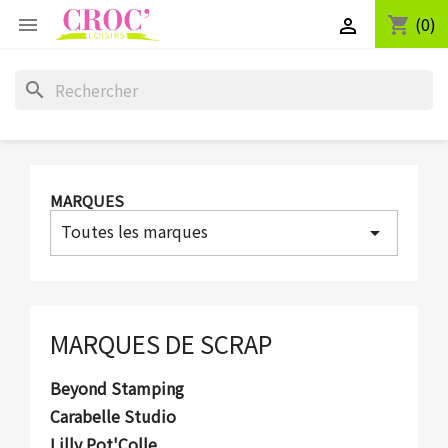
(0)
shopping_cart


search
MARQUES
Toutes les marques
arrow_drop_down
MARQUES DE SCRAP
Beyond Stamping
Carabelle Studio
Lilly Pot'Colle