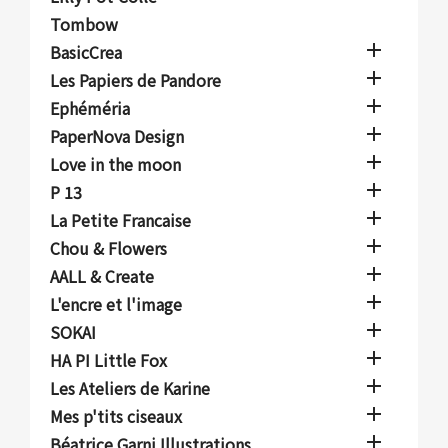
Tombow

BasicCrea

Les Papiers de Pandore

Ephéméria

PaperNova Design

Love in the moon

P 13

La Petite Francaise

Chou & Flowers

AALL & Create

L'encre et l'image

SOKAI

HA PI Little Fox

Les Ateliers de Karine

Mes p'tits ciseaux

Béatrice Garni Illustrations