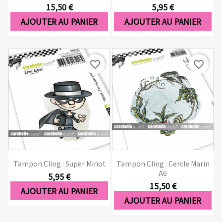
15,50 €
5,95 €
AJOUTER AU PANIER
AJOUTER AU PANIER
favorite_border
favorite_border
Tampon Cling : Super Minot
Tampon Cling : Cercle Marin
A6
5,95 €
15,50 €
AJOUTER AU PANIER
AJOUTER AU PANIER