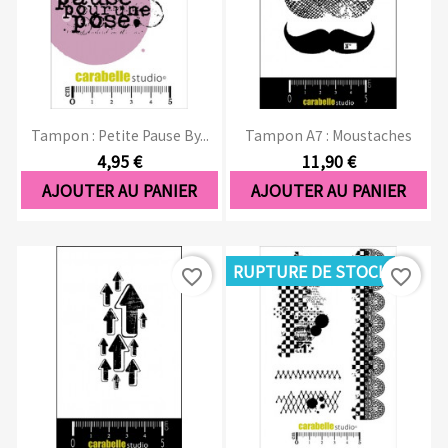
Tampon : Petite Pause By...
Tampon A7 : Moustaches
4,95 €
11,90 €
AJOUTER AU PANIER
AJOUTER AU PANIER
RUPTURE DE STOCK
favorite_border
favorite_border