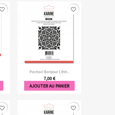
vorite_border
favorite_border
Aperçu rapide

Pochoir Bonjour L'été...
7,00 €
AJOUTER AU PANIER
vorite_border
favorite_border