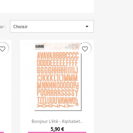

ar :
Choisir
vorite_border
favorite_border
Aperçu rapide

.
Bonjour L'été - Alphabet...
5,90 €