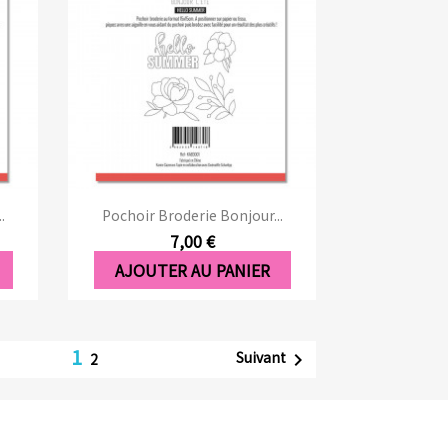
Aperçu rapide

.
Pochoir Broderie Bonjour...
7,00 €
AJOUTER AU PANIER
1
Suivant

2