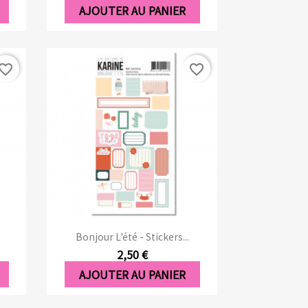
AJOUTER AU PANIER
vorite_border
favorite_border
Aperçu rapide

Bonjour L'été - Stickers...
2,50 €
AJOUTER AU PANIER