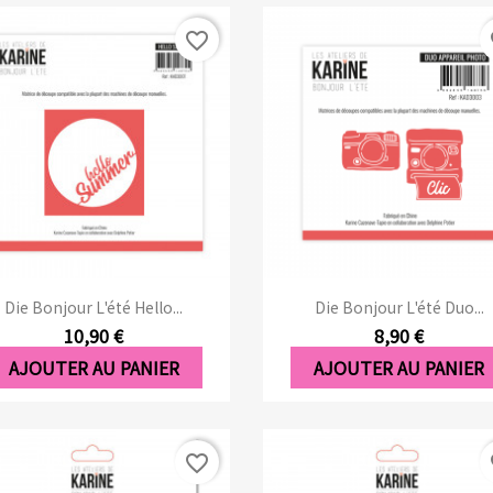
favorite_border
fa
Aperçu rapide
Aperçu rapide


Die Bonjour L'été Hello...
Die Bonjour L'été Duo...
10,90 €
8,90 €
AJOUTER AU PANIER
AJOUTER AU PANIER
favorite_border
fa