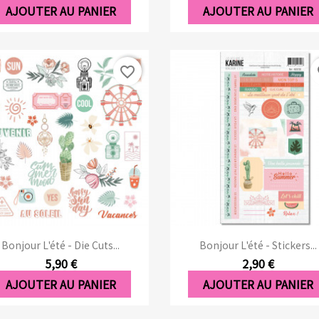
AJOUTER AU PANIER
AJOUTER AU PANIER
favorite_border
fa
Aperçu rapide
Aperçu rapide


Bonjour L'été - Die Cuts...
Bonjour L'été - Stickers...
5,90 €
2,90 €
AJOUTER AU PANIER
AJOUTER AU PANIER