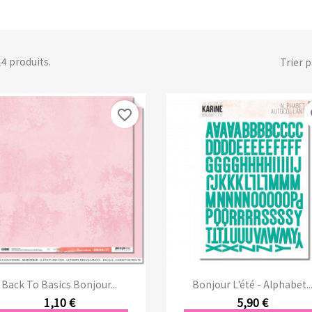
 14 produits.
Trier p
favorite_border
fa
Aperçu rapide
Aperçu rapide


Back To Basics Bonjour...
Bonjour L'été - Alphabet..
1,10 €
5,90 €