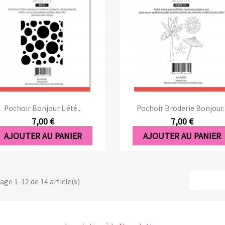
Aperçu rapide
Aperçu rapide


Pochoir Bonjour L'été...
Pochoir Broderie Bonjour..
7,00 €
7,00 €
AJOUTER AU PANIER
AJOUTER AU PANIER
age 1-12 de 14 article(s)