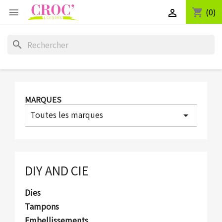
(0)
shopping_cart


search
MARQUES
Toutes les marques
arrow_drop_down
DIY AND CIE
Dies
Tampons
Embellissements