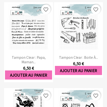
favorite_border
favorite_border
Tampon Clear : Papa,
Tampon Clear : Boite À...
Maman...
6,50 €
6,50 €
AJOUTER AU PANIER
AJOUTER AU PANIER
favorite_border
favorite_border