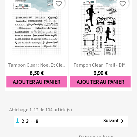
favorite_border
favorite_border
Tampon Clear : Noel Et Cie...
Tampon Clear : Trail - DIY...
6,50 €
9,90 €
AJOUTER AU PANIER
AJOUTER AU PANIER
Affichage 1-12 de 104 article(s)
1
Suivant

2
3
…
9