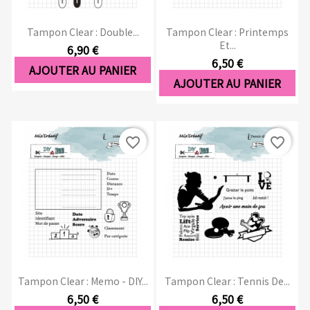
Tampon Clear : Double...
Tampon Clear : Printemps
Et...
6,90 €
6,50 €
AJOUTER AU PANIER
AJOUTER AU PANIER
favorite_border
favorite_border
Tampon Clear : Memo - DIY...
Tampon Clear : Tennis De...
6,50 €
6,50 €