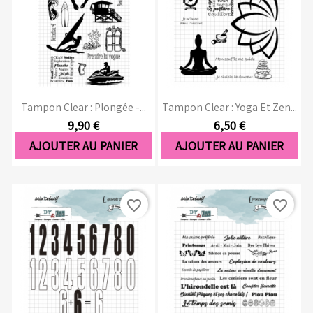
Tampon Clear : Plongée -...
Tampon Clear : Yoga Et Zen...
9,90 €
6,50 €
AJOUTER AU PANIER
AJOUTER AU PANIER
favorite_border
favorite_border