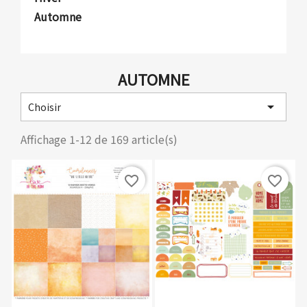
Automne
AUTOMNE

Choisir
Affichage 1-12 de 169 article(s)
favorite_border
favorite_border