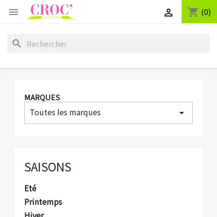
(0)
shopping_cart


search
MARQUES
Toutes les marques
arrow_drop_down
SAISONS
Eté
Printemps
Hiver