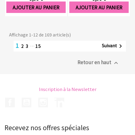
AJOUTER AU PANIER
AJOUTER AU PANIER
Affichage 1-12 de 169 article(s)
1
Suivant

2
3
…
15
Retour en haut

Inscription à la Newsletter
Facebook
YouTube
Instagram
LinkedIn
Recevez nos offres spéciales