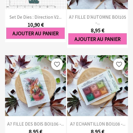
Set De Dies : Direction V2...
A7 FILLE D'AUTOMNE BOI105
-...
10,90 €
8,95 €
AJOUTER AU PANIER
AJOUTER AU PANIER
favorite_border
favorite_border
A7 FILLE DES BOIS BOI106 -...
A7 ECHANTILLON BOI108 -...
8,95 €
8,95 €