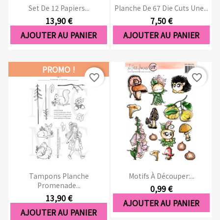
Set De 12 Papiers...
Planche De 67 Die Cuts Une...
13,90 €
7,50 €
AJOUTER AU PANIER
AJOUTER AU PANIER
PROMO !
favorite_border
favorite_border
Tampons Planche
Motifs À Découper:...
Promenade...
0,99 €
13,90 €
AJOUTER AU PANIER
AJOUTER AU PANIER