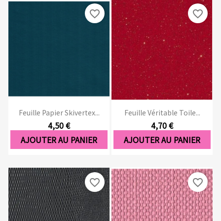
favorite_border
favorite_border
Feuille Papier Skivertex...
Feuille Véritable Toile...
4,50 €
4,70 €
AJOUTER AU PANIER
AJOUTER AU PANIER
favorite_border
favorite_border