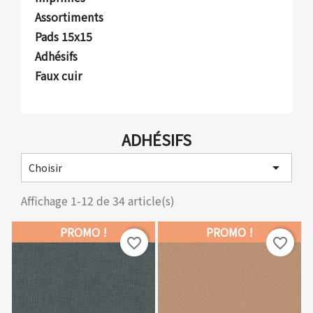
Assortiments
Pads 15x15
Adhésifs
Faux cuir
ADHÉSIFS

Choisir
Affichage 1-12 de 34 article(s)
PROMO !
PROMO !
favorite_border
favorite_border