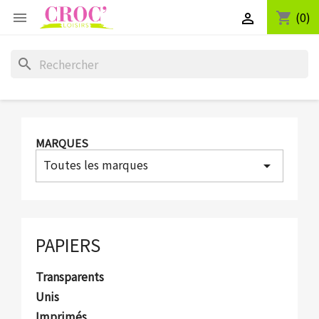
(0)
shopping_cart


search
MARQUES
Toutes les marques
arrow_drop_down
PAPIERS
Transparents
Unis
Imprimés