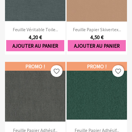
Feuille Véritable Toile...
Feuille Papier Skivertex...
4,20 €
4,50 €
AJOUTER AU PANIER
AJOUTER AU PANIER
PROMO !
PROMO !
favorite_border
favorite_border
Feuille Papier Adhésif...
Feuille Papier Adhésif...