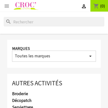
(0)
shopping_cart


search
MARQUES
Toutes les marques
arrow_drop_down
AUTRES ACTIVITÉS
Broderie
Décopatch
Serviettage