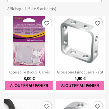
Affichage 1-5 de 5 article(s)
favorite_border
favorite_border
Accessoire Bijoux : Carrés
Accessoire Fimo : Carré Petit
8,00 €
4,90 €
AJOUTER AU PANIER
AJOUTER AU PANIER
favorite_border
favorite_border