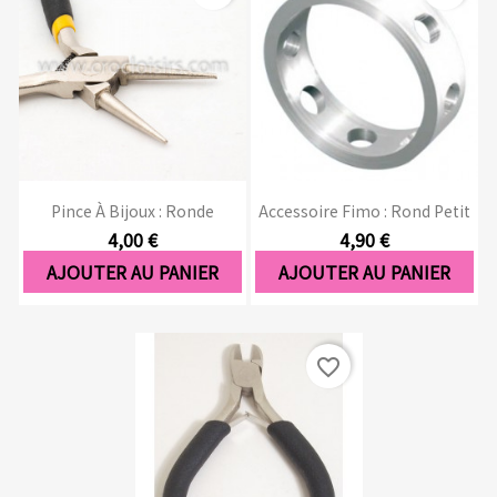
Pince À Bijoux : Ronde
Accessoire Fimo : Rond Petit
4,00 €
4,90 €
AJOUTER AU PANIER
AJOUTER AU PANIER
favorite_border