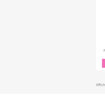
P
Affich