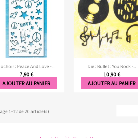
Aperçu rapide
Aperçu rapide


ochoir : Peace And Love -...
Die : Bullet : You Rock -...
7,90 €
10,90 €
AJOUTER AU PANIER
AJOUTER AU PANIER
age 1-12 de 20 article(s)