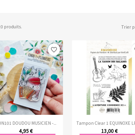
 20 produits.
Trier p
favorite_border
fa
Aperçu rapide
Aperçu rapide


N101 DOUDOU MUSICIEN -...
Tampon Clear 1 EQUINOXE 
4,95 €
13,00 €