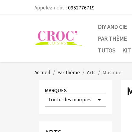
Appelez-nous :
0952776719
DIY AND CIE
PAR THÈME
TUTOS
KIT
Accueil
Par thème
Arts
Musique
MARQUES
Toutes les marques
arrow_drop_down