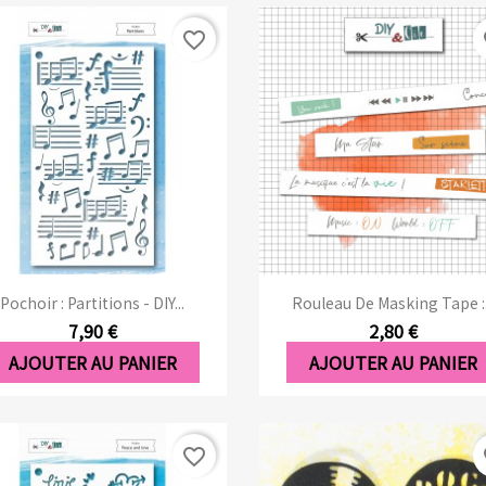
favorite_border
fa
Aperçu rapide
Aperçu rapide


Pochoir : Partitions - DIY...
Rouleau De Masking Tape :.
7,90 €
2,80 €
AJOUTER AU PANIER
AJOUTER AU PANIER
favorite_border
fa