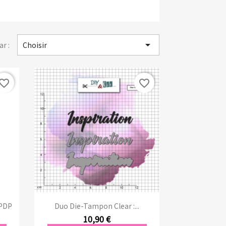

ar :
Choisir
vorite_border
favorite_border
Aperçu rapide

LPDP
Duo Die-Tampon Clear :...
10,90 €