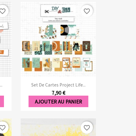
vorite_border
favorite_border
Aperçu rapide

..
Set De Cartes Project Life...
7,90 €
AJOUTER AU PANIER
vorite_border
favorite_border