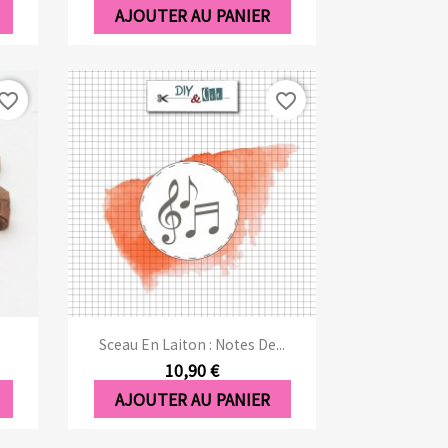
AJOUTER AU PANIER
vorite_border
favorite_border
Aperçu rapide

Sceau En Laiton : Notes De...
10,90 €
AJOUTER AU PANIER