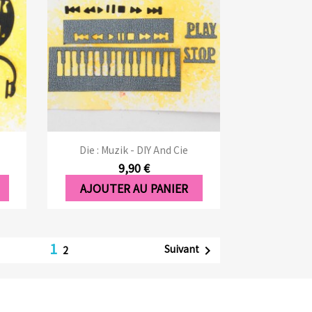
Aperçu rapide

Die : Muzik - DIY And Cie
9,90 €
AJOUTER AU PANIER
1
Suivant

2