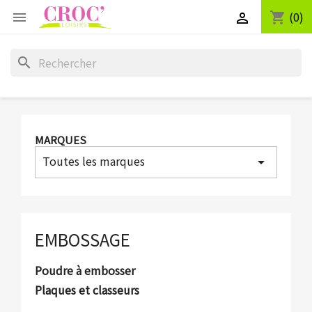
(0)
shopping_cart


search
MARQUES
Toutes les marques
arrow_drop_down
EMBOSSAGE
Poudre à embosser
Plaques et classeurs