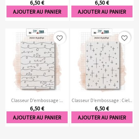
6,50 €
6,50 €
AJOUTER AU PANIER
AJOUTER AU PANIER
favorite_border
favorite_border
Classeur D'embossage :...
Classeur D'embossage : Ciel...
6,50 €
6,50 €
AJOUTER AU PANIER
AJOUTER AU PANIER