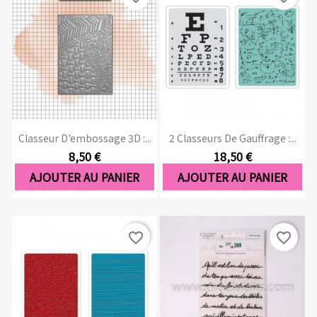
Classeur D'embossage 3D :...
2 Classeurs De Gauffrage :...
8,50 €
18,50 €
AJOUTER AU PANIER
AJOUTER AU PANIER
favorite_border
favorite_border