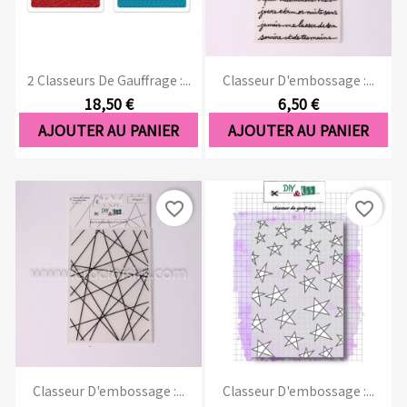
2 Classeurs De Gauffrage :...
Classeur D'embossage :...
18,50 €
6,50 €
AJOUTER AU PANIER
AJOUTER AU PANIER
favorite_border
favorite_border
Classeur D'embossage :...
Classeur D'embossage :...