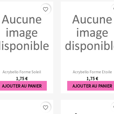
favorite_border
fa
Aperçu rapide
Aperçu rapide


Acrybello Forme Soleil
Acrybello Forme Etoile
1,75 €
1,75 €
AJOUTER AU PANIER
AJOUTER AU PANIER
favorite_border
fa