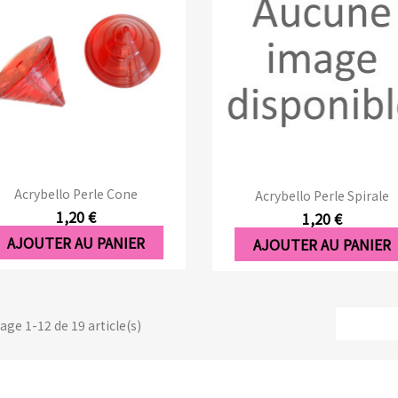
Aperçu rapide
Aperçu rapide


Acrybello Perle Cone
Acrybello Perle Spirale
1,20 €
1,20 €
AJOUTER AU PANIER
AJOUTER AU PANIER
age 1-12 de 19 article(s)