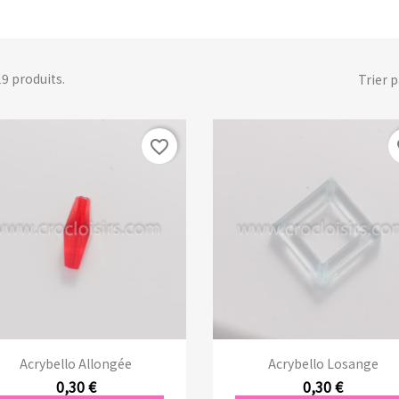
 19 produits.
Trier p
favorite_border
fa
Aperçu rapide
Aperçu rapide


Acrybello Allongée
Acrybello Losange
0,30 €
0,30 €