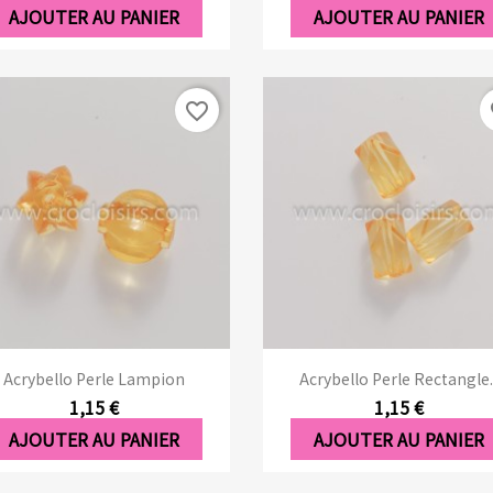
AJOUTER AU PANIER
AJOUTER AU PANIER
favorite_border
fa
Aperçu rapide
Aperçu rapide


Acrybello Perle Lampion
Acrybello Perle Rectangle..
1,15 €
1,15 €
AJOUTER AU PANIER
AJOUTER AU PANIER