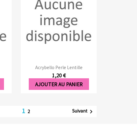
Aperçu rapide

Acrybello Perle Lentille
1,20 €
AJOUTER AU PANIER
1
Suivant

2