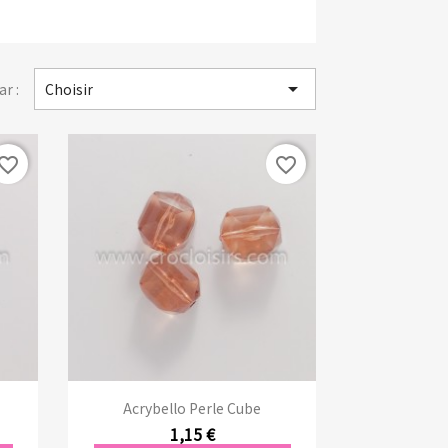

ar :
Choisir
vorite_border
favorite_border
Aperçu rapide

Acrybello Perle Cube
1,15 €