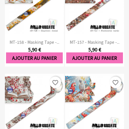
MT-158 - Masking Tape -...
MT-157 - Masking Tape -...
5,90 €
5,90 €
AJOUTER AU PANIER
AJOUTER AU PANIER
favorite_border
favorite_border