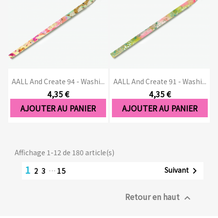
AALL And Create 94 - Washi...
AALL And Create 91 - Washi...
4,35 €
4,35 €
AJOUTER AU PANIER
AJOUTER AU PANIER
Affichage 1-12 de 180 article(s)
1
Suivant

2
3
…
15
Retour en haut
