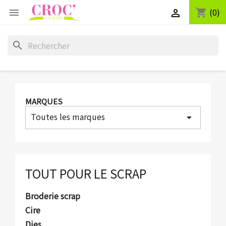
(0)
shopping_cart


search
MARQUES
Toutes les marques
arrow_drop_down
TOUT POUR LE SCRAP
Broderie scrap
Cire
Dies