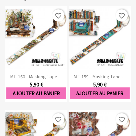
favorite_border
favorite_border
MT-160 - Masking Tape -...
MT-159 - Masking Tape -...
5,90 €
5,90 €
AJOUTER AU PANIER
AJOUTER AU PANIER
favorite_border
favorite_border