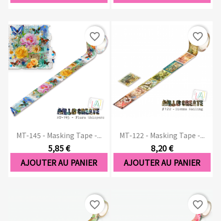
favorite_border
favorite_border
MT-145 - Masking Tape -...
MT-122 - Masking Tape -...
5,85 €
8,20 €
AJOUTER AU PANIER
AJOUTER AU PANIER
favorite_border
favorite_border