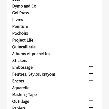
Dymo and Co
Gel Press
Livres
Peinture
Pochoirs
Project Life
Quincaillerie

Albums et pochettes

Stickers

Embossage

Feutres, Stylos, crayons

Encres

Aquarelle

Masking Tape

Outillage

Papiers