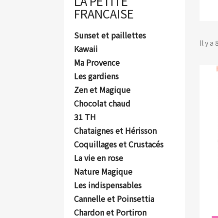
LA PETITE
FRANCAISE
Sunset et paillettes
Il y a
Kawaii
Ma Provence
Les gardiens
Zen et Magique
Chocolat chaud
31 TH
Chataignes et Hérisson
Coquillages et Crustacés
La vie en rose
Nature Magique
Les indispensables
Cannelle et Poinsettia
Chardon et Portiron