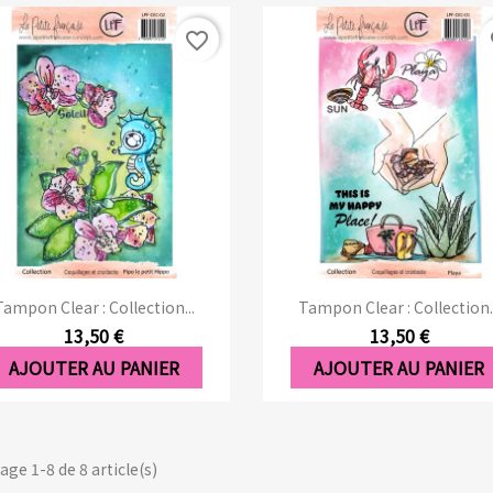
favorite_border
fa
Aperçu rapide
Aperçu rapide


Tampon Clear : Collection...
Tampon Clear : Collection..
13,50 €
13,50 €
AJOUTER AU PANIER
AJOUTER AU PANIER
age 1-8 de 8 article(s)