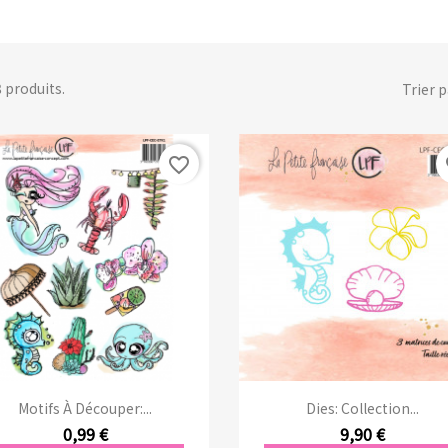
 8 produits.
Trier p
favorite_border
fa
Aperçu rapide
Aperçu rapide


Motifs À Découper:...
Dies: Collection...
0,99 €
9,90 €