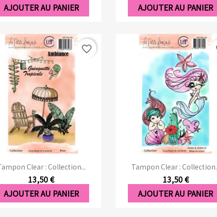
AJOUTER AU PANIER
AJOUTER AU PANIER
favorite_border
fa
Aperçu rapide
Aperçu rapide


Tampon Clear : Collection...
Tampon Clear : Collection..
13,50 €
13,50 €
AJOUTER AU PANIER
AJOUTER AU PANIER