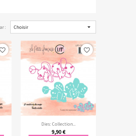

ar :
Choisir
vorite_border
favorite_border
Aperçu rapide

Dies: Collection...
9,90 €