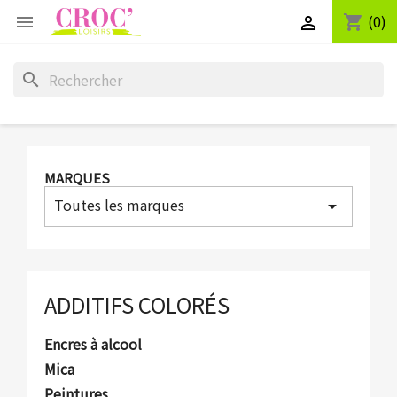
(0)
shopping_cart


search
MARQUES
Toutes les marques
arrow_drop_down
ADDITIFS COLORÉS
Encres à alcool
Mica
Peintures