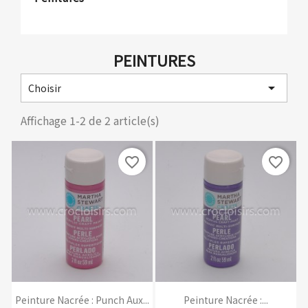
PEINTURES

Choisir
Affichage 1-2 de 2 article(s)
favorite_border
favorite_border
Peinture Nacrée : Punch Aux...
Peinture Nacrée :...