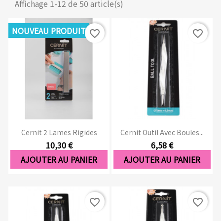
Affichage 1-12 de 50 article(s)
NOUVEAU PRODUIT
favorite_border
favorite_border
Cernit 2 Lames Rigides
Cernit Outil Avec Boules...
10,30 €
6,58 €
AJOUTER AU PANIER
AJOUTER AU PANIER
favorite_border
favorite_border