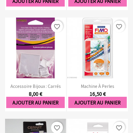
AJOUTER AU PANIER
AJOUTER AU PANIER
favorite_border
favorite_border
Accessoire Bijoux : Carrés
Machine À Perles
8,00 €
16,50 €
AJOUTER AU PANIER
AJOUTER AU PANIER
favorite_border
favorite_border