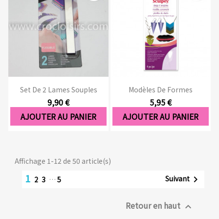
Set De 2 Lames Souples
Modèles De Formes
9,90 €
5,95 €
AJOUTER AU PANIER
AJOUTER AU PANIER
Affichage 1-12 de 50 article(s)
1
Suivant

2
3
…
5
Retour en haut
