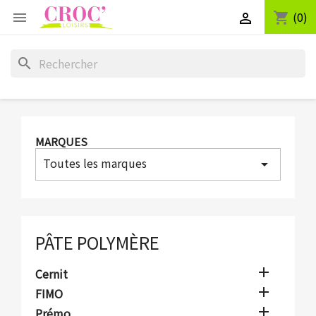
(0)
shopping_cart


search
MARQUES
Toutes les marques
arrow_drop_down
PÂTE POLYMÈRE

Cernit

FIMO

Prémo