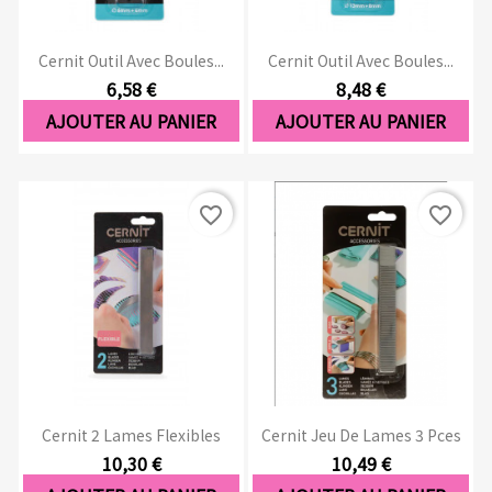
Cernit Outil Avec Boules...
Cernit Outil Avec Boules...
6,58 €
8,48 €
AJOUTER AU PANIER
AJOUTER AU PANIER
favorite_border
favorite_border
Cernit 2 Lames Flexibles
Cernit Jeu De Lames 3 Pces
10,30 €
10,49 €