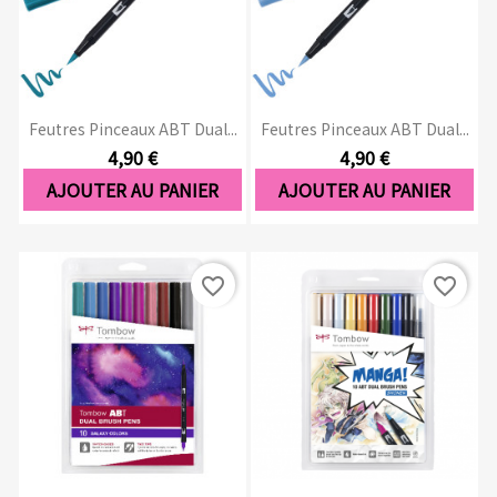
Feutres Pinceaux ABT Dual...
Feutres Pinceaux ABT Dual...
4,90 €
4,90 €
AJOUTER AU PANIER
AJOUTER AU PANIER
favorite_border
favorite_border