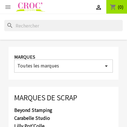
(0)
shopping_cart


search
MARQUES
Toutes les marques
arrow_drop_down
MARQUES DE SCRAP
Beyond Stamping
Carabelle Studio
Lilly Pot'Colle