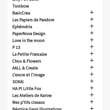
Tombow

BasicCrea

Les Papiers de Pandore

Ephéméria

PaperNova Design

Love in the moon

P 13

La Petite Francaise

Chou & Flowers

AALL & Create

L'encre et l'image

SOKAI

HA PI Little Fox

Les Ateliers de Karine

Mes p'tits ciseaux

Béatrice Garni Illustrations