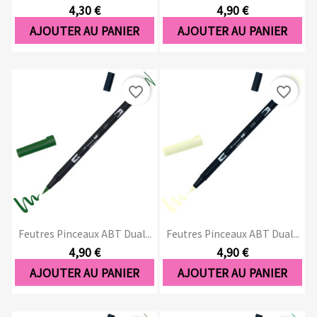
4,30 €
4,90 €
AJOUTER AU PANIER
AJOUTER AU PANIER
favorite_border
favorite_border
Feutres Pinceaux ABT Dual...
Feutres Pinceaux ABT Dual...
4,90 €
4,90 €
AJOUTER AU PANIER
AJOUTER AU PANIER