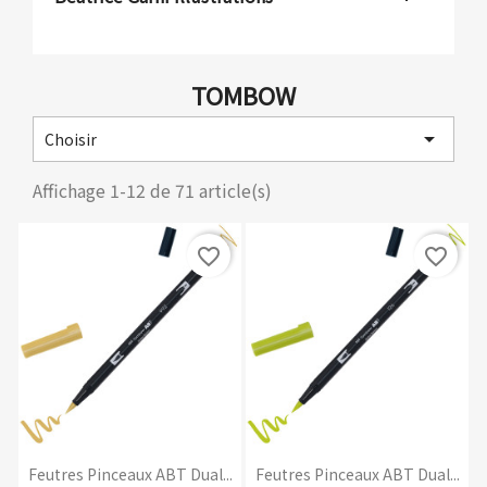
TOMBOW

Choisir
Affichage 1-12 de 71 article(s)
favorite_border
favorite_border
Feutres Pinceaux ABT Dual...
Feutres Pinceaux ABT Dual...