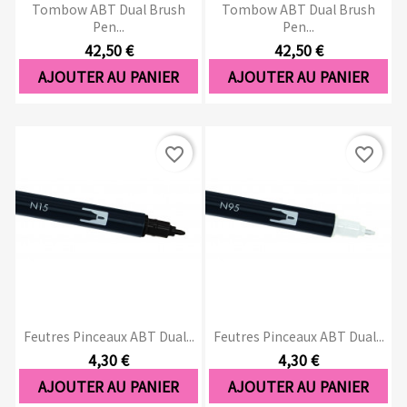
Tombow ABT Dual Brush
Tombow ABT Dual Brush
Pen...
Pen...
42,50 €
42,50 €
AJOUTER AU PANIER
AJOUTER AU PANIER
favorite_border
favorite_border
Feutres Pinceaux ABT Dual...
Feutres Pinceaux ABT Dual...
4,30 €
4,30 €
AJOUTER AU PANIER
AJOUTER AU PANIER