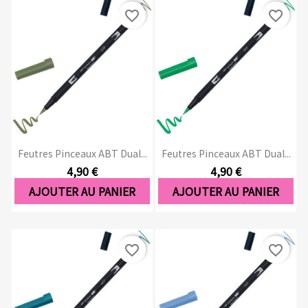
favorite_border
favorite_border
Feutres Pinceaux ABT Dual...
Feutres Pinceaux ABT Dual...
4,90 €
4,90 €
AJOUTER AU PANIER
AJOUTER AU PANIER
favorite_border
favorite_border