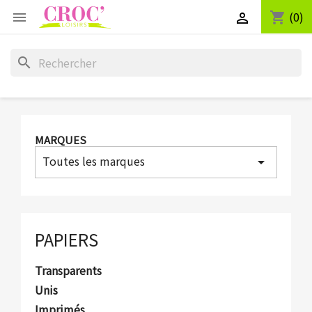
(0)
shopping_cart


search
MARQUES
Toutes les marques
arrow_drop_down
PAPIERS
Transparents
Unis
Imprimés