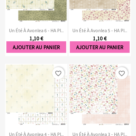
Un Été À Avonlea 6 - HA PI...
Un Été À Avonlea 5 - HA PI...
1,10 €
1,10 €
AJOUTER AU PANIER
AJOUTER AU PANIER
favorite_border
favorite_border
Un Été À Avonlea 4 - HA PI...
Un Été À Avonlea 3 - HA PI...