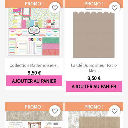
PROMO !
PROMO !
favorite_border
favorite_border
Collection Mademoiselle...
La Clé Du Bonheur Pack-
Mes...
9,50 €
8,50 €
AJOUTER AU PANIER
AJOUTER AU PANIER
PROMO !
PROMO !
favorite_border
favorite_border