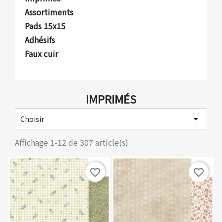
Assortiments
Pads 15x15
Adhésifs
Faux cuir
IMPRIMÉS

Choisir
Affichage 1-12 de 307 article(s)
favorite_border
favorite_border