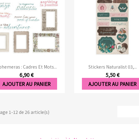
Aperçu rapide
Aperçu rapide


phemeras : Cadres Et Mots...
Stickers Naturalist 03,...
6,90 €
5,50 €
AJOUTER AU PANIER
AJOUTER AU PANIER
age 1-12 de 26 article(s)