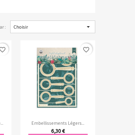

ar :
Choisir
vorite_border
favorite_border
Aperçu rapide

..
Embellissements Légers...
6,30 €