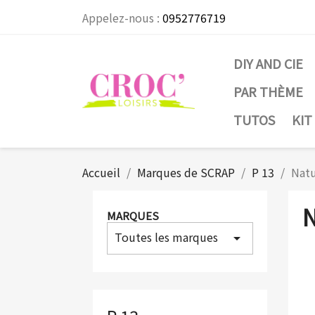
Appelez-nous :
0952776719
DIY AND CIE
PAR THÈME
TUTOS
KIT
Accueil
Marques de SCRAP
P 13
Natu
N
MARQUES
Toutes les marques
arrow_drop_down