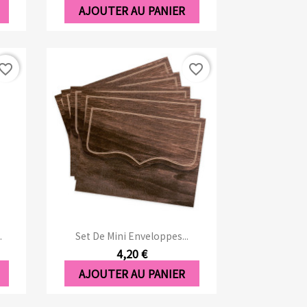
AJOUTER AU PANIER
vorite_border
favorite_border
Aperçu rapide

.
Set De Mini Enveloppes...
4,20 €
AJOUTER AU PANIER