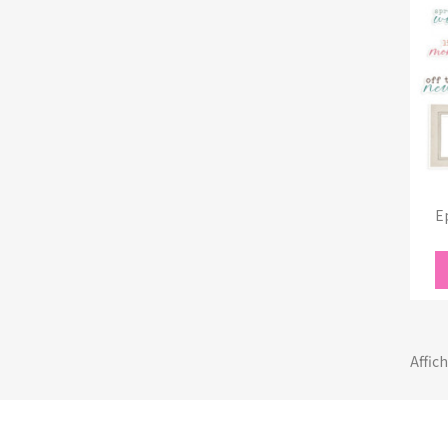
E
Affich