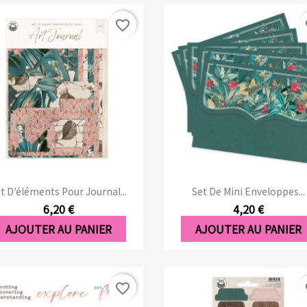
favorite_border
fa
Aperçu rapide
Aperçu rapide


t D'éléments Pour Journal...
Set De Mini Enveloppes...
6,20 €
4,20 €
AJOUTER AU PANIER
AJOUTER AU PANIER
favorite_border
fa