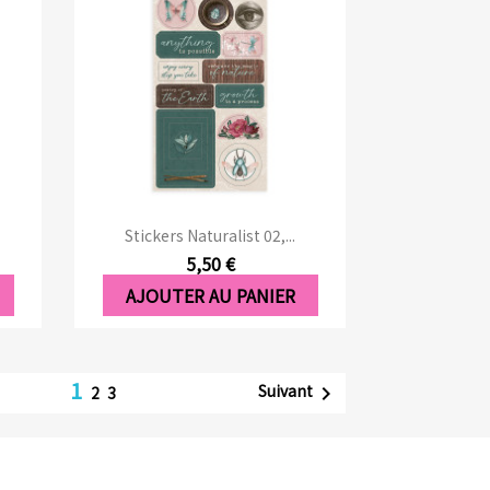
Aperçu rapide

Stickers Naturalist 02,...
5,50 €
AJOUTER AU PANIER
1
Suivant

2
3