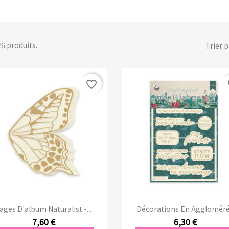
 26 produits.
Trier p
favorite_border
fa
Aperçu rapide
Aperçu rapide


ages D'album Naturalist -...
Décorations En Aggloméré.
7,60 €
6,30 €