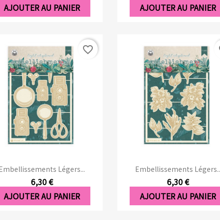
AJOUTER AU PANIER
AJOUTER AU PANIER
favorite_border
fa
Aperçu rapide
Aperçu rapide


Embellissements Légers...
Embellissements Légers..
6,30 €
6,30 €
AJOUTER AU PANIER
AJOUTER AU PANIER