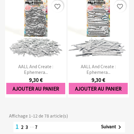
favorite_border
favorite_border
AALL And Create :
AALL And Create :
Ephemera...
Ephemera...
9,30 €
9,30 €
AJOUTER AU PANIER
AJOUTER AU PANIER
Affichage 1-12 de 78 article(s)
1
Suivant

2
3
…
7