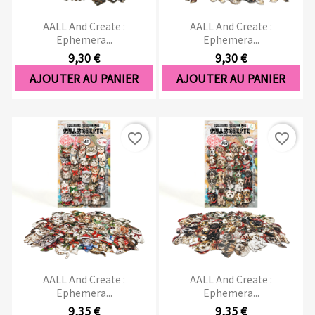
AALL And Create :
AALL And Create :
Ephemera...
Ephemera...
9,30 €
9,30 €
AJOUTER AU PANIER
AJOUTER AU PANIER
favorite_border
favorite_border
AALL And Create :
AALL And Create :
Ephemera...
Ephemera...
9,35 €
9,35 €