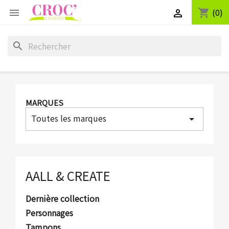
(0)
shopping_cart


search
MARQUES
Toutes les marques
arrow_drop_down
AALL & CREATE
Dernière collection
Personnages
Tampons