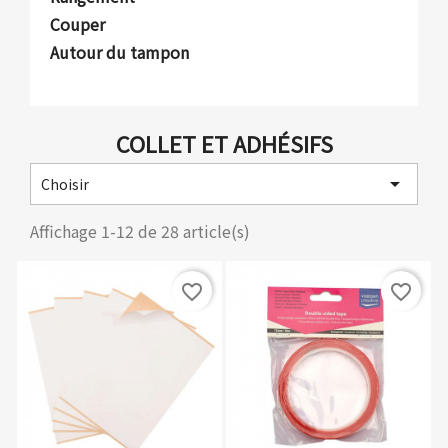
Couper
Autour du tampon
COLLET ET ADHÉSIFS

Choisir
Affichage 1-12 de 28 article(s)
favorite_border
favorite_border