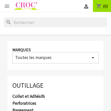
(0)
shopping_cart


search
MARQUES
Toutes les marques
arrow_drop_down
OUTILLAGE
Collet et Adhésifs
Perforatrices
Rangement