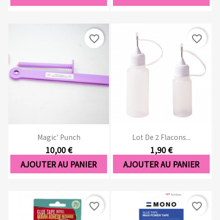
favorite_border
favorite_border
Magic' Punch
Lot De 2 Flacons...
10,00 €
1,90 €
AJOUTER AU PANIER
AJOUTER AU PANIER
favorite_border
favorite_border