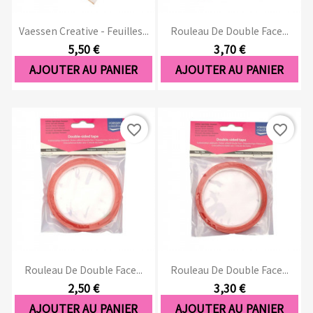
Vaessen Creative - Feuilles...
Rouleau De Double Face...
5,50 €
3,70 €
AJOUTER AU PANIER
AJOUTER AU PANIER
favorite_border
favorite_border
Rouleau De Double Face...
Rouleau De Double Face...
2,50 €
3,30 €
AJOUTER AU PANIER
AJOUTER AU PANIER