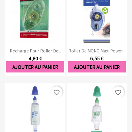
Recharge Pour Roller De...
Roller De MONO Maxi Power...
4,80 €
6,55 €
AJOUTER AU PANIER
AJOUTER AU PANIER
favorite_border
favorite_border