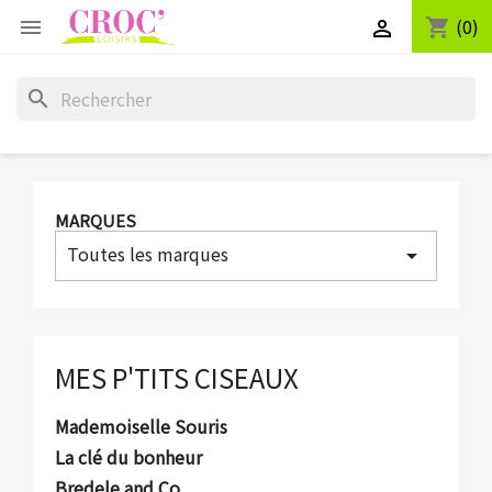
(0)
shopping_cart


search
MARQUES
Toutes les marques
arrow_drop_down
MES P'TITS CISEAUX
Mademoiselle Souris
La clé du bonheur
Bredele and Co