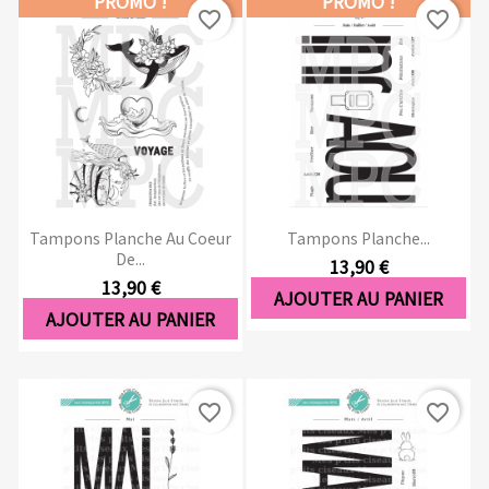
PROMO !
PROMO !
favorite_border
favorite_border
Tampons Planche Au Coeur
Tampons Planche...
De...
13,90 €
13,90 €
AJOUTER AU PANIER
AJOUTER AU PANIER
favorite_border
favorite_border