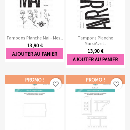
Tampons Planche Mai - Mes...
Tampons Planche
Mars/Avril...
13,90 €
13,90 €
AJOUTER AU PANIER
AJOUTER AU PANIER
PROMO !
PROMO !
favorite_border
favorite_border