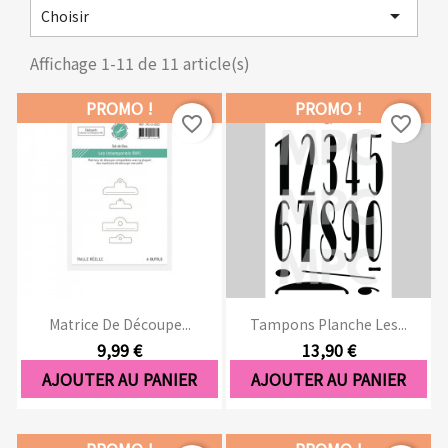

Choisir
Affichage 1-11 de 11 article(s)
PROMO !
PROMO !
favorite_border
favorite_border
Matrice De Découpe...
Tampons Planche Les...
9,99 €
13,90 €
AJOUTER AU PANIER
AJOUTER AU PANIER