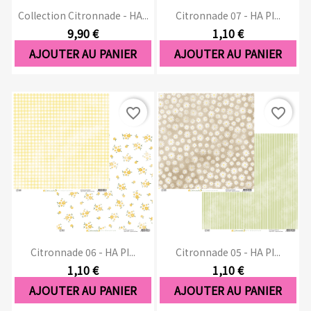
Collection Citronnade - HA...
Citronnade 07 - HA PI...
9,90 €
1,10 €
AJOUTER AU PANIER
AJOUTER AU PANIER
favorite_border
favorite_border
Citronnade 06 - HA PI...
Citronnade 05 - HA PI...
1,10 €
1,10 €
AJOUTER AU PANIER
AJOUTER AU PANIER