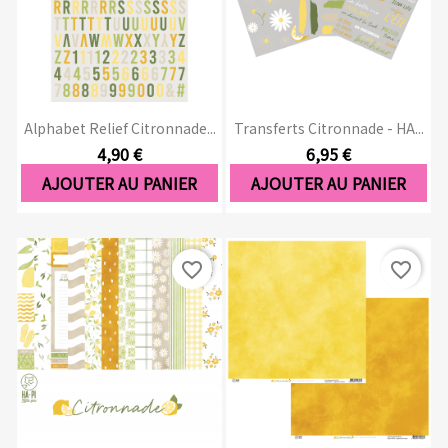
Alphabet Relief Citronnade...
Transferts Citronnade - HA...
4,90 €
6,95 €
AJOUTER AU PANIER
AJOUTER AU PANIER
favorite_border
favorite_border