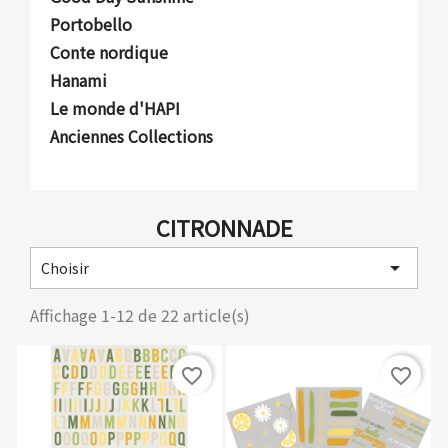
Portobello
Conte nordique
Hanami
Le monde d'HAPI
Anciennes Collections
CITRONNADE

Choisir
Affichage 1-12 de 22 article(s)
favorite_border
favorite_border