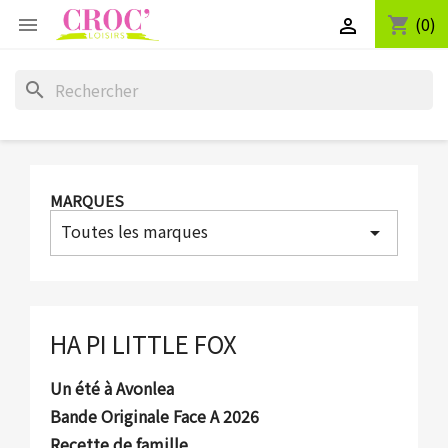
(0)
shopping_cart


search
MARQUES
Toutes les marques
arrow_drop_down
HA PI LITTLE FOX
Un été à Avonlea
Bande Originale Face A 2026
Recette de famille