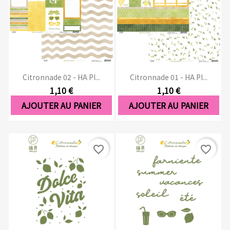
Citronnade 02 - HA PI...
Citronnade 01 - HA PI...
1,10 €
1,10 €
AJOUTER AU PANIER
AJOUTER AU PANIER
favorite_border
favorite_border