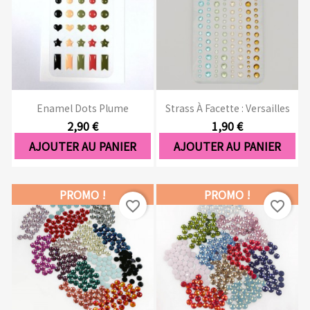
Enamel Dots Plume
Strass À Facette : Versailles
2,90 €
1,90 €
AJOUTER AU PANIER
AJOUTER AU PANIER
PROMO !
PROMO !
favorite_border
favorite_border