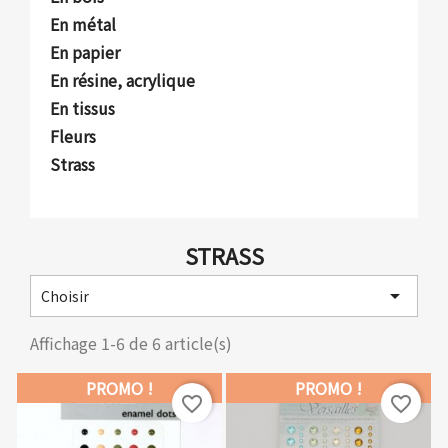
En métal
En papier
En résine, acrylique
En tissus
Fleurs
Strass
STRASS

Choisir
Affichage 1-6 de 6 article(s)
PROMO !
PROMO !
favorite_border
favorite_border