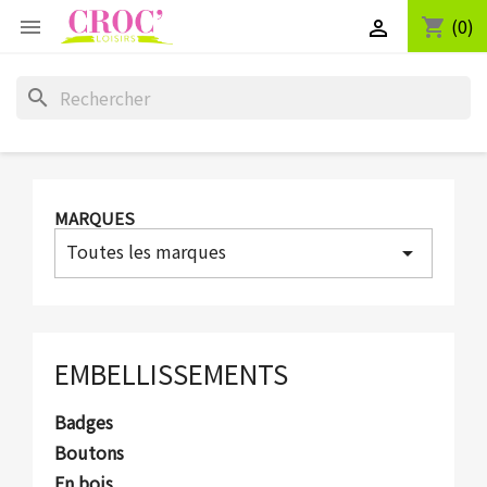
(0)
shopping_cart


search
MARQUES
Toutes les marques
arrow_drop_down
EMBELLISSEMENTS
Badges
Boutons
En bois