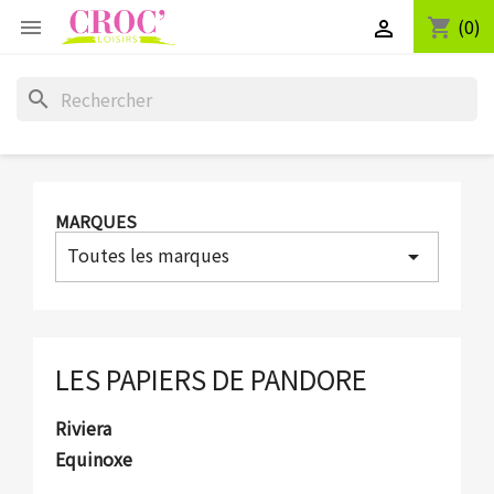
(0)
shopping_cart


search
MARQUES
Toutes les marques
arrow_drop_down
LES PAPIERS DE PANDORE
Riviera
Equinoxe