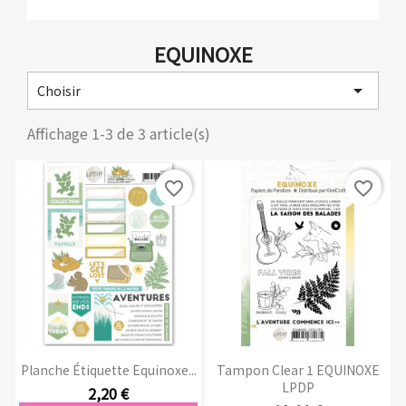
EQUINOXE

Choisir
Affichage 1-3 de 3 article(s)
favorite_border
favorite_border
Planche Étiquette Equinoxe...
Tampon Clear 1 EQUINOXE
LPDP
2,20 €