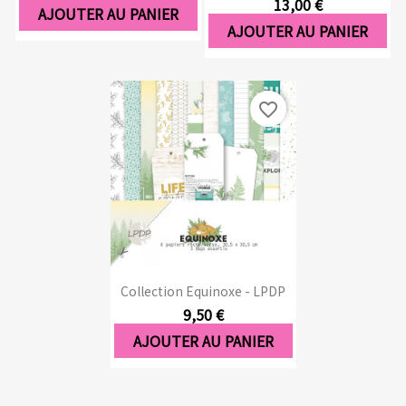
13,00 €
AJOUTER AU PANIER
AJOUTER AU PANIER
favorite_border
Collection Equinoxe - LPDP
9,50 €
AJOUTER AU PANIER