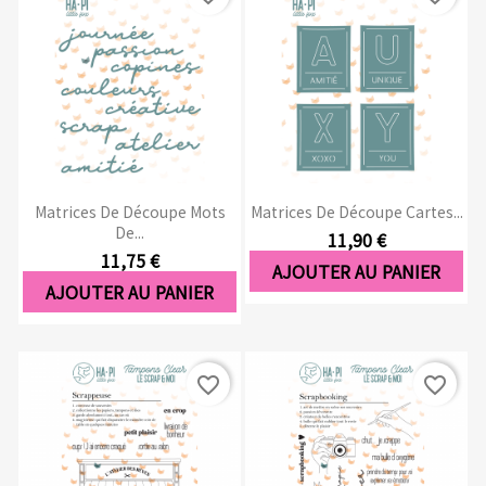
Matrices De Découpe Mots
Matrices De Découpe Cartes...
De...
11,90 €
11,75 €
AJOUTER AU PANIER
AJOUTER AU PANIER
favorite_border
favorite_border