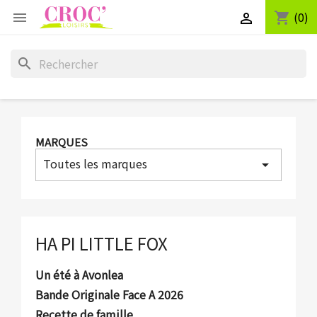
(0)
shopping_cart


search
MARQUES
Toutes les marques
arrow_drop_down
HA PI LITTLE FOX
Un été à Avonlea
Bande Originale Face A 2026
Recette de famille