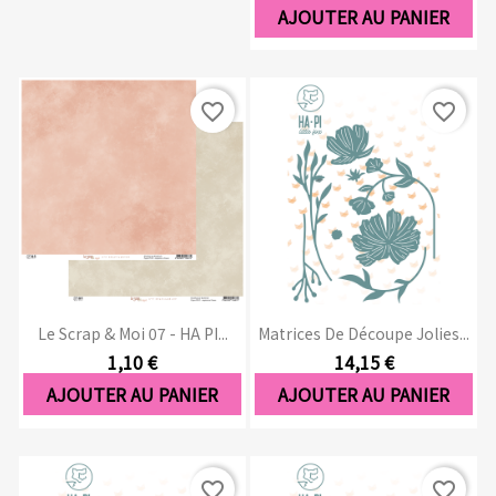
AJOUTER AU PANIER
favorite_border
favorite_border
Le Scrap & Moi 07 - HA PI...
Matrices De Découpe Jolies...
1,10 €
14,15 €
AJOUTER AU PANIER
AJOUTER AU PANIER
favorite_border
favorite_border