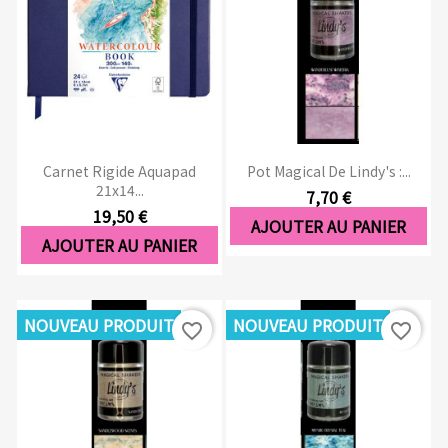
Carnet Rigide Aquapad
Pot Magical De Lindy's :...
21x14...
7,70 €
19,50 €
AJOUTER AU PANIER
AJOUTER AU PANIER
NOUVEAU PRODUIT
NOUVEAU PRODUIT
favorite_border
favorite_border