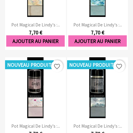
Pot Magical De Lindy's :...
Pot Magical De Lindy's :...
7,70 €
7,70 €
AJOUTER AU PANIER
AJOUTER AU PANIER
NOUVEAU PRODUIT
NOUVEAU PRODUIT
favorite_border
favorite_border
Pot Magical De Lindy's :...
Pot Magical De Lindy's :...