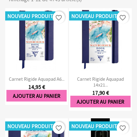
NOUVEAU PRODUIT
NOUVEAU PRODUIT
favorite_border
favorite_border
Carnet Rigide Aquapad A6...
Carnet Rigide Aquapad
14x21...
14,95 €
17,90 €
AJOUTER AU PANIER
AJOUTER AU PANIER
NOUVEAU PRODUIT
NOUVEAU PRODUIT
favorite_border
favorite_border