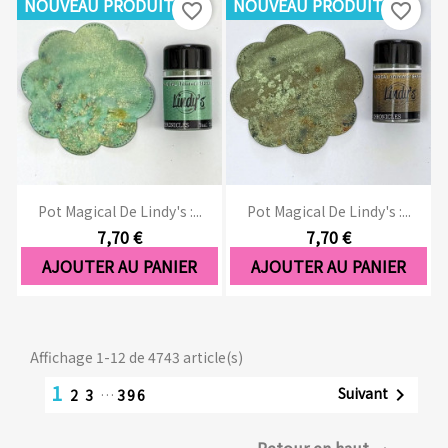
NOUVEAU PRODUIT
NOUVEAU PRODUIT
favorite_border
favorite_border
Pot Magical De Lindy's :...
Pot Magical De Lindy's :...
7,70 €
7,70 €
AJOUTER AU PANIER
AJOUTER AU PANIER
Affichage 1-12 de 4743 article(s)
1
Suivant

2
3
…
396