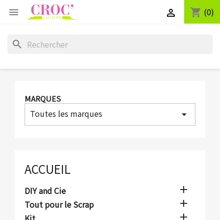
(0)
shopping_cart


search
MARQUES
Toutes les marques
arrow_drop_down
ACCUEIL

DIY and Cie

Tout pour le Scrap

Kit