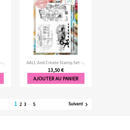
Aperçu rapide

...
AALL And Create Stamp Set -...
13,50 €
AJOUTER AU PANIER
1
Suivant

2
3
…
5