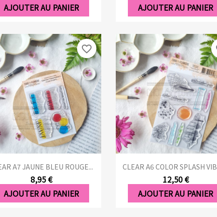
AJOUTER AU PANIER
AJOUTER AU PANIER
favorite_border
fa
Aperçu rapide
Aperçu rapide


EAR A7 JAUNE BLEU ROUGE...
CLEAR A6 COLOR SPLASH VI
8,95 €
12,50 €
AJOUTER AU PANIER
AJOUTER AU PANIER