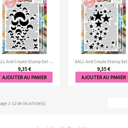
Aperçu rapide
Aperçu rapide


LL And Create Stamp Set -...
AALL And Create Stamp Set -
9,35 €
9,35 €
AJOUTER AU PANIER
AJOUTER AU PANIER
age 1-12 de 58 article(s)