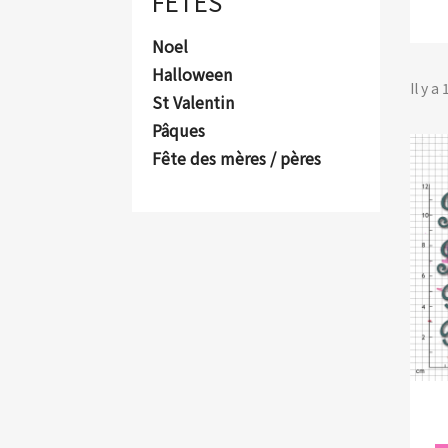
FÊTES
Noel
Halloween
Il y a
St Valentin
Pâques
Fête des mères / pères