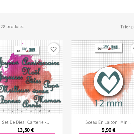
 128 produits.
Trier p
favorite_border
fa
Aperçu rapide
Aperçu rapide


Set De Dies : Carterie -...
Sceau En Laiton : Mini...
13,50 €
9,90 €