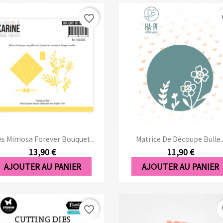
favorite_border
fa
Aperçu rapide
Aperçu rapide


es Mimosa Forever Bouquet...
Matrice De Découpe Bulle..
13,90 €
11,90 €
AJOUTER AU PANIER
AJOUTER AU PANIER
favorite_border
fa