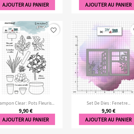
AJOUTER AU PANIER
AJOUTER AU PANIER
favorite_border
fa
Aperçu rapide
Aperçu rapide


ampon Clear : Pots Fleuris...
Set De Dies : Fenetre...
9,90 €
9,90 €
AJOUTER AU PANIER
AJOUTER AU PANIER