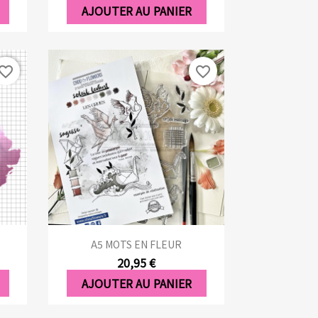
AJOUTER AU PANIER
vorite_border
favorite_border
Aperçu rapide

A5 MOTS EN FLEUR
20,95 €
AJOUTER AU PANIER