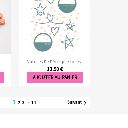
Aperçu rapide

Matrices De Découpe Etoiles...
13,50 €
AJOUTER AU PANIER
1
Suivant

2
3
…
11