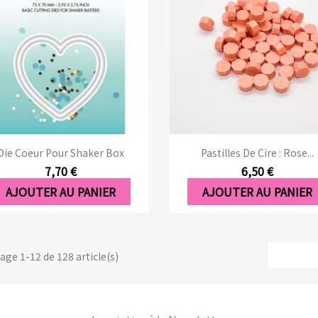
Aperçu rapide
Aperçu rapide


Die Coeur Pour Shaker Box
Pastilles De Cire : Rose...
7,70 €
6,50 €
AJOUTER AU PANIER
AJOUTER AU PANIER
age 1-12 de 128 article(s)