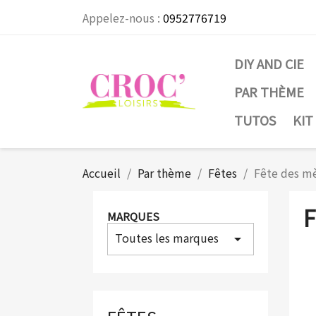
Appelez-nous :
0952776719
DIY AND CIE
PAR THÈME
TUTOS
KIT
Accueil
Par thème
Fêtes
Fête des mè
F
MARQUES
Toutes les marques
arrow_drop_down