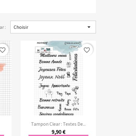

ar :
Choisir
vorite_border
favorite_border
Aperçu rapide

Tampon Clear : Textes De...
9,90 €