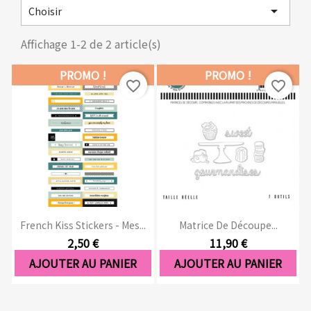

Choisir
Affichage 1-2 de 2 article(s)
PROMO !
PROMO !
favorite_border
favorite_border
French Kiss Stickers - Mes...
Matrice De Découpe...
2,50 €
11,90 €
AJOUTER AU PANIER
AJOUTER AU PANIER