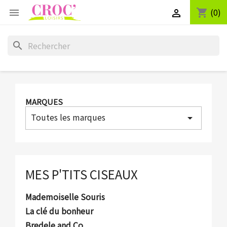
(0)
shopping_cart


search
MARQUES
Toutes les marques
arrow_drop_down
MES P'TITS CISEAUX
Mademoiselle Souris
La clé du bonheur
Bredele and Co