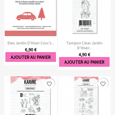
Dies Jardin D'Hiver Cocc's...
Tampon Clear Jardin
D'Hiver...
6,90 €
4,90 €
AJOUTER AU PANIER
AJOUTER AU PANIER
favorite_border
favorite_border