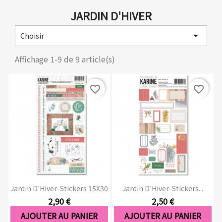
JARDIN D'HIVER

Choisir
Affichage 1-9 de 9 article(s)
favorite_border
favorite_border
Jardin D'Hiver-Stickers 15X30
Jardin D'Hiver-Stickers...
2,90 €
2,50 €
AJOUTER AU PANIER
AJOUTER AU PANIER