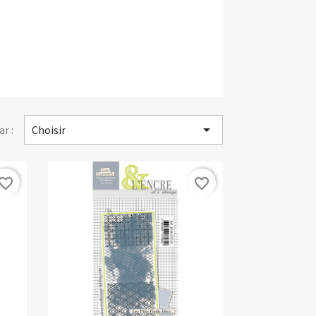

ar :
Choisir
vorite_border
favorite_border