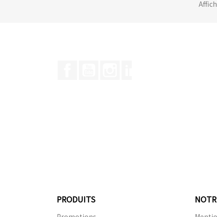
Affich
Facebook
YouTube
Instagram
LinkedIn
PRODUITS
NOTR
Promotions
Mentio