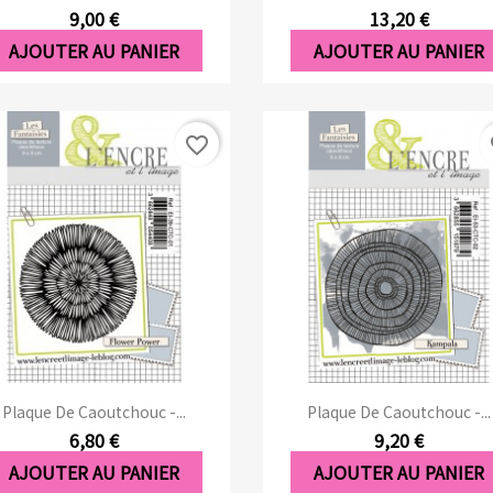
9,00 €
13,20 €
AJOUTER AU PANIER
AJOUTER AU PANIER
favorite_border
fa
Aperçu rapide
Aperçu rapide


Plaque De Caoutchouc -...
Plaque De Caoutchouc -...
6,80 €
9,20 €
AJOUTER AU PANIER
AJOUTER AU PANIER