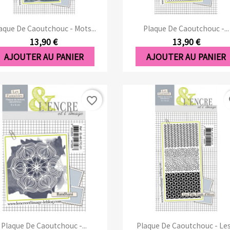
Aperçu rapide
Aperçu rapide


aque De Caoutchouc - Mots...
Plaque De Caoutchouc -...
13,90 €
13,90 €
AJOUTER AU PANIER
AJOUTER AU PANIER
favorite_border
fa
Aperçu rapide
Aperçu rapide


Plaque De Caoutchouc -...
Plaque De Caoutchouc - Les.