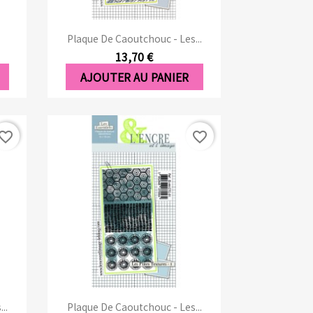
Aperçu rapide

Plaque De Caoutchouc - Les...
13,70 €
AJOUTER AU PANIER
vorite_border
favorite_border
Aperçu rapide

..
Plaque De Caoutchouc - Les...