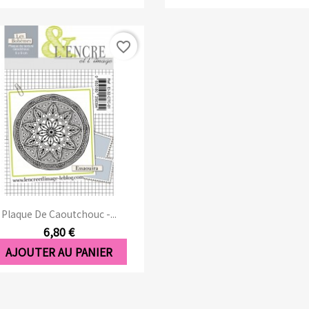
favorite_border
Aperçu rapide

Plaque De Caoutchouc -...
6,80 €
AJOUTER AU PANIER