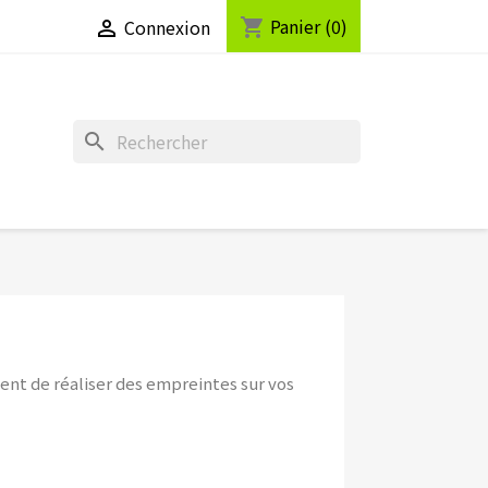
Panier
(0)
shopping_cart
Connexion

search
nt de réaliser des empreintes sur vos