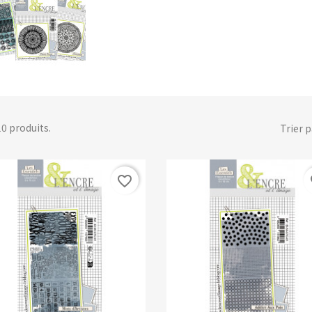
 10 produits.
Trier p
favorite_border
fa