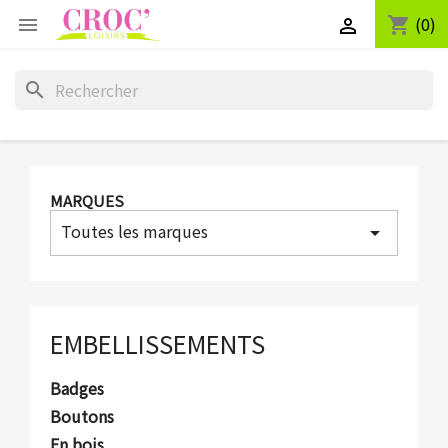
(0)
shopping_cart


search
MARQUES
Toutes les marques
arrow_drop_down
EMBELLISSEMENTS
Badges
Boutons
En bois