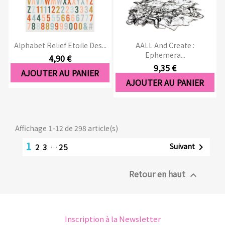
Alphabet Relief Etoile Des...
AALL And Create :
Ephemera...
4,90 €
9,35 €
AJOUTER AU PANIER
AJOUTER AU PANIER
Affichage 1-12 de 298 article(s)
1
Suivant

2
3
…
25
Retour en haut

Inscription à la Newsletter