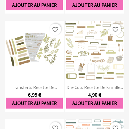
AJOUTER AU PANIER
AJOUTER AU PANIER
favorite_border
favorite_border
Transferts Recette De...
Die-Cuts Recette De Famille...
6,95 €
4,90 €
AJOUTER AU PANIER
AJOUTER AU PANIER
favorite_border
favorite_border