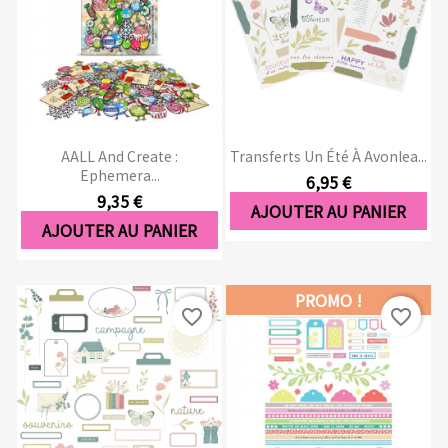
AALL And Create :
Transferts Un Été À Avonlea...
Ephemera...
6,95 €
9,35 €
AJOUTER AU PANIER
AJOUTER AU PANIER
PROMO !
favorite_border
favorite_border