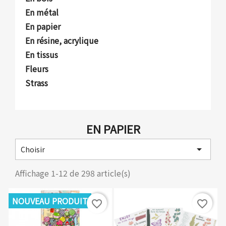
En métal
En papier
En résine, acrylique
En tissus
Fleurs
Strass
EN PAPIER

Choisir
Affichage 1-12 de 298 article(s)
NOUVEAU PRODUIT
favorite_border
favorite_border