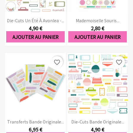
Die-Cuts Un Été À Avonlea -...
Mademoiselle Souris...
4,90 €
2,80 €
AJOUTER AU PANIER
AJOUTER AU PANIER
favorite_border
favorite_border
Transferts Bande Originale...
Die-Cuts Bande Originale...
6,95 €
4,90 €