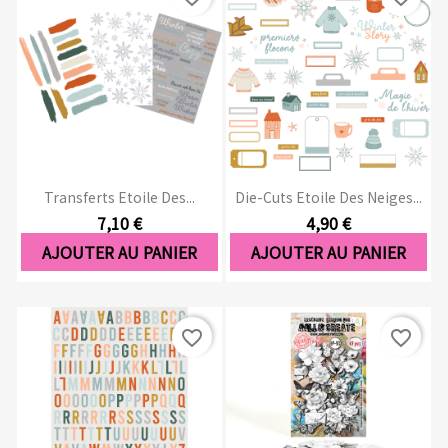
Transferts Etoile Des...
Die-Cuts Etoile Des Neiges...
7,10 €
4,90 €
AJOUTER AU PANIER
AJOUTER AU PANIER
favorite_border
favorite_border