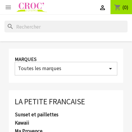
(0)
shopping_cart


search
MARQUES
Toutes les marques
arrow_drop_down
LA PETITE FRANCAISE
Sunset et paillettes
Kawaii
Ma Provence