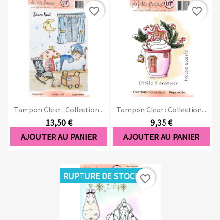
favorite_border
favorite_border
Tampon Clear : Collection...
Tampon Clear : Collection...
13,50 €
9,35 €
AJOUTER AU PANIER
AJOUTER AU PANIER
RUPTURE DE STOCK
favorite_border