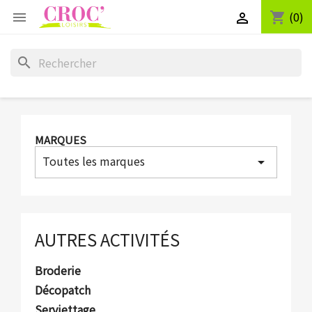
(0)
shopping_cart


search
MARQUES
Toutes les marques
arrow_drop_down
AUTRES ACTIVITÉS
Broderie
Décopatch
Serviettage