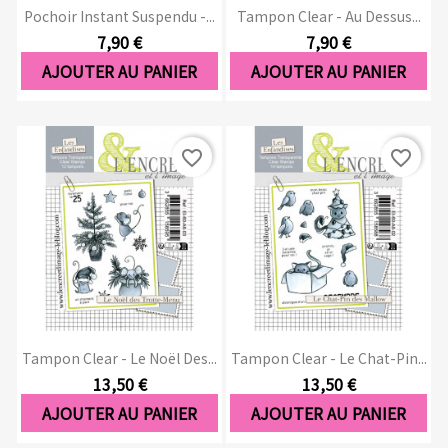
Pochoir Instant Suspendu -...
Tampon Clear - Au Dessus...
7,90 €
7,90 €
AJOUTER AU PANIER
AJOUTER AU PANIER
favorite_border
favorite_border
Tampon Clear - Le Noël Des...
Tampon Clear - Le Chat-Pin...
13,50 €
13,50 €
AJOUTER AU PANIER
AJOUTER AU PANIER