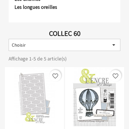
Les longues oreilles
COLLEC 60

Choisir
Affichage 1-5 de 5 article(s)
favorite_border
favorite_border