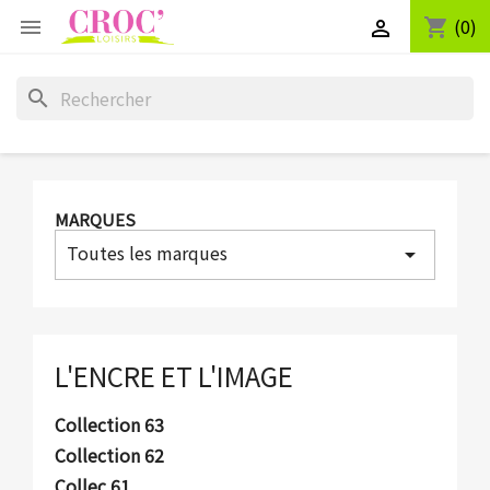
(0)
shopping_cart


search
MARQUES
Toutes les marques
arrow_drop_down
L'ENCRE ET L'IMAGE
Collection 63
Collection 62
Collec 61