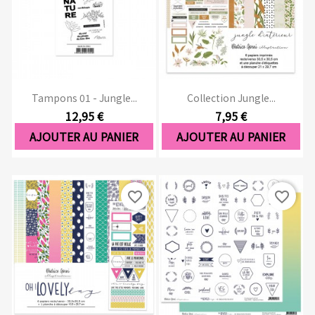
Tampons 01 - Jungle...
Collection Jungle...
12,95 €
7,95 €
AJOUTER AU PANIER
AJOUTER AU PANIER
favorite_border
favorite_border