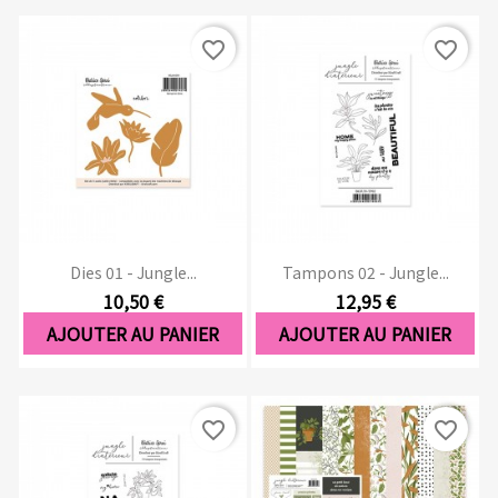
favorite_border
favorite_border
Dies 01 - Jungle...
Tampons 02 - Jungle...
10,50 €
12,95 €
AJOUTER AU PANIER
AJOUTER AU PANIER
favorite_border
favorite_border