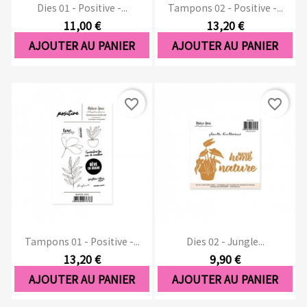
Dies 01 - Positive -...
Tampons 02 - Positive -...
11,00 €
13,20 €
AJOUTER AU PANIER
AJOUTER AU PANIER
favorite_border
favorite_border
Tampons 01 - Positive -...
Dies 02 - Jungle...
13,20 €
9,90 €
AJOUTER AU PANIER
AJOUTER AU PANIER