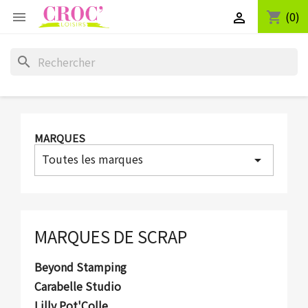
(0)
shopping_cart


search
MARQUES
Toutes les marques
arrow_drop_down
MARQUES DE SCRAP
Beyond Stamping
Carabelle Studio
Lilly Pot'Colle