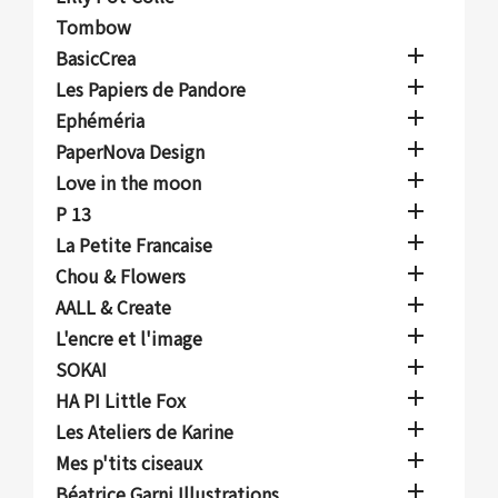
Tombow

BasicCrea

Les Papiers de Pandore

Ephéméria

PaperNova Design

Love in the moon

P 13

La Petite Francaise

Chou & Flowers

AALL & Create

L'encre et l'image

SOKAI

HA PI Little Fox

Les Ateliers de Karine

Mes p'tits ciseaux

Béatrice Garni Illustrations