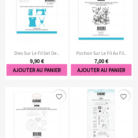
Dies Sur Le Fil Set De...
Pochoir Sur Le Fil Au Fil...
9,90 €
7,00 €
AJOUTER AU PANIER
AJOUTER AU PANIER
favorite_border
favorite_border