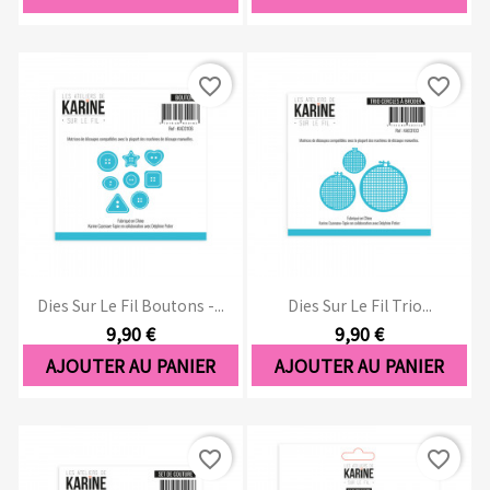
favorite_border
favorite_border
Dies Sur Le Fil Boutons -...
Dies Sur Le Fil Trio...
9,90 €
9,90 €
AJOUTER AU PANIER
AJOUTER AU PANIER
favorite_border
favorite_border