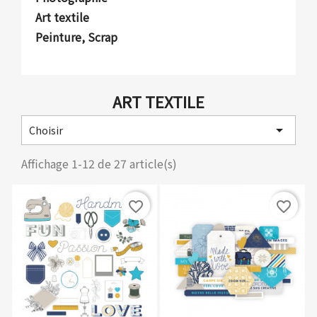
Art textile
Peinture, Scrap
ART TEXTILE

Choisir
Affichage 1-12 de 27 article(s)
favorite_border
favorite_border