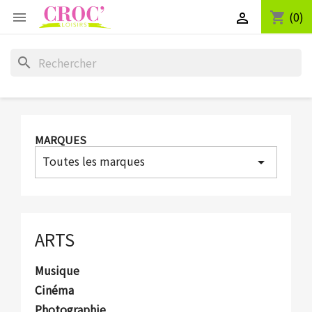
(0)
shopping_cart


search
MARQUES
Toutes les marques
arrow_drop_down
ARTS
Musique
Cinéma
Photographie