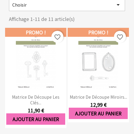

Choisir
Affichage 1-11 de 11 article(s)
PROMO !
PROMO !
favorite_border
favorite_border
Matrice De Découpe Les
Matrice De Découpe Miroirs...
Clés...
12,99 €
11,90 €
AJOUTER AU PANIER
AJOUTER AU PANIER