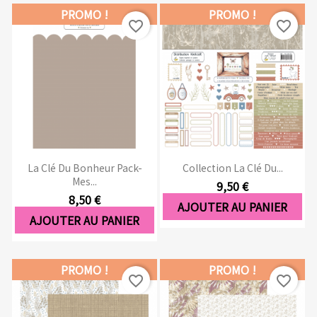
PROMO !
PROMO !
favorite_border
favorite_border
La Clé Du Bonheur Pack-
Collection La Clé Du...
Mes...
9,50 €
8,50 €
AJOUTER AU PANIER
AJOUTER AU PANIER
PROMO !
PROMO !
favorite_border
favorite_border