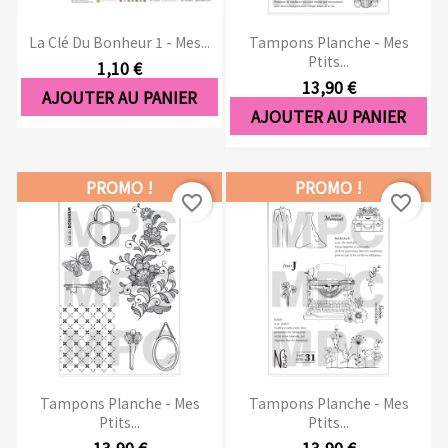
La Clé Du Bonheur 1 - Mes...
Tampons Planche - Mes
Ptits...
1,10 €
13,90 €
AJOUTER AU PANIER
AJOUTER AU PANIER
PROMO !
PROMO !
favorite_border
favorite_border
Tampons Planche - Mes
Tampons Planche - Mes
Ptits...
Ptits...
13,90 €
13,90 €