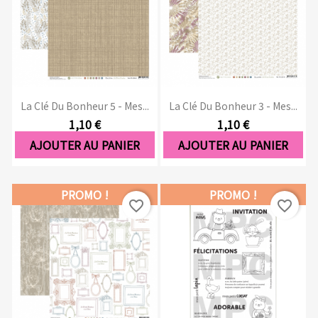
La Clé Du Bonheur 5 - Mes...
La Clé Du Bonheur 3 - Mes...
1,10 €
1,10 €
AJOUTER AU PANIER
AJOUTER AU PANIER
PROMO !
PROMO !
favorite_border
favorite_border