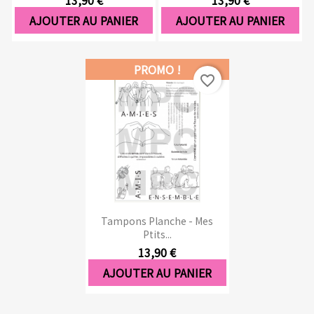
AJOUTER AU PANIER
AJOUTER AU PANIER
PROMO !
favorite_border
Tampons Planche - Mes
Ptits...
13,90 €
AJOUTER AU PANIER