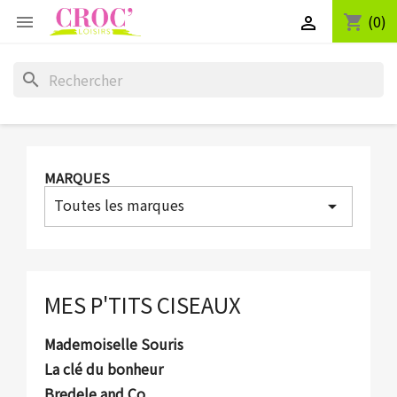
(0)
shopping_cart


search
MARQUES
Toutes les marques
arrow_drop_down
MES P'TITS CISEAUX
Mademoiselle Souris
La clé du bonheur
Bredele and Co