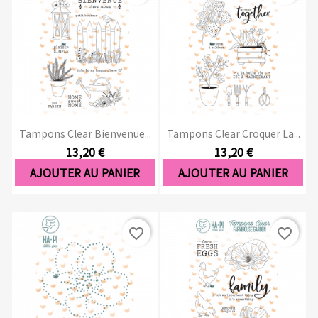
Tampons Clear Bienvenue...
Tampons Clear Croquer La...
13,20 €
13,20 €
AJOUTER AU PANIER
AJOUTER AU PANIER
favorite_border
favorite_border