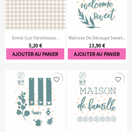
Simili-Cuir Farmhouse...
Matrices De Découpe Sweet...
5,20 €
13,90 €
AJOUTER AU PANIER
AJOUTER AU PANIER
favorite_border
favorite_border