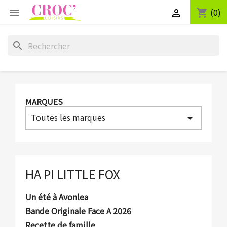
(0)
shopping_cart


search
MARQUES
Toutes les marques
arrow_drop_down
HA PI LITTLE FOX
Un été à Avonlea
Bande Originale Face A 2026
Recette de famille