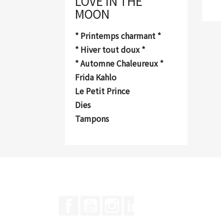
LOVE IN THE
MOON
* Printemps charmant *
* Hiver tout doux *
* Automne Chaleureux *
Frida Kahlo
Le Petit Prince
Dies
Tampons
Facebook
YouTube
Instagram
LinkedIn