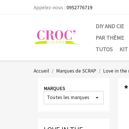
Appelez-nous :
0952776719
DIY AND CIE
PAR THÈME
TUTOS
KIT
Accueil
Marques de SCRAP
Love in th
*
MARQUES
Toutes les marques
arrow_drop_down