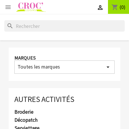
(0)
shopping_cart


search
MARQUES
Toutes les marques
arrow_drop_down
AUTRES ACTIVITÉS
Broderie
Décopatch
Serviettage