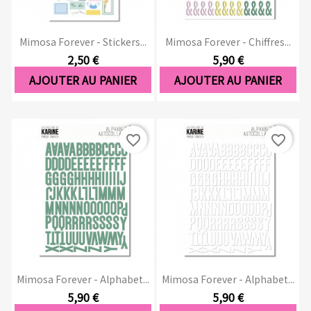
Mimosa Forever - Stickers...
Mimosa Forever - Chiffres...
2,50 €
5,90 €
AJOUTER AU PANIER
AJOUTER AU PANIER
favorite_border
favorite_border
Mimosa Forever - Alphabet...
Mimosa Forever - Alphabet...
5,90 €
5,90 €