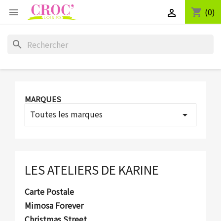
(0)
shopping_cart


search
MARQUES
Toutes les marques
arrow_drop_down
LES ATELIERS DE KARINE
Carte Postale
Mimosa Forever
Christmas Street