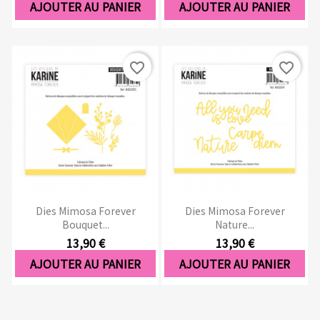
AJOUTER AU PANIER
AJOUTER AU PANIER
favorite_border
favorite_border
Dies Mimosa Forever
Dies Mimosa Forever
Bouquet...
Nature...
13,90 €
13,90 €
AJOUTER AU PANIER
AJOUTER AU PANIER