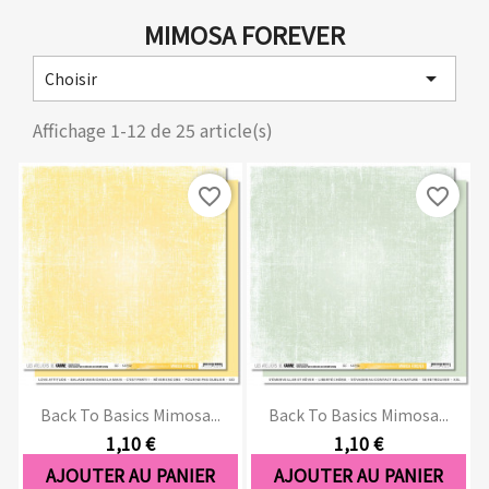
MIMOSA FOREVER

Choisir
Affichage 1-12 de 25 article(s)
favorite_border
favorite_border
Back To Basics Mimosa...
Back To Basics Mimosa...
1,10 €
1,10 €
AJOUTER AU PANIER
AJOUTER AU PANIER