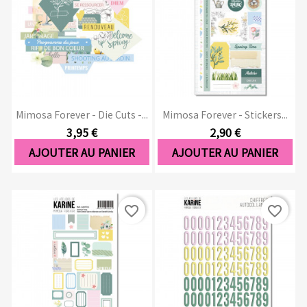
Mimosa Forever - Die Cuts -...
Mimosa Forever - Stickers...
3,95 €
2,90 €
AJOUTER AU PANIER
AJOUTER AU PANIER
favorite_border
favorite_border