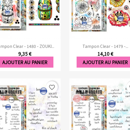
Aperçu rapide
Aperçu rapide


mpon Clear - 1480 - ZOUKI...
Tampon Clear - 1479 -...
9,35 €
14,10 €
AJOUTER AU PANIER
AJOUTER AU PANIER
favorite_border
fa