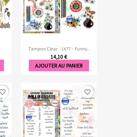
Aperçu rapide

Tampon Clear - 1477 - Funny...
14,10 €
AJOUTER AU PANIER
vorite_border
favorite_border