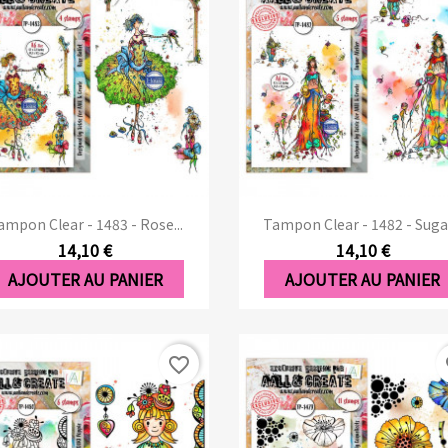
Aperçu rapide
Aperçu rapide


ampon Clear - 1483 - Rose...
Tampon Clear - 1482 - Sugar
14,10 €
14,10 €
AJOUTER AU PANIER
AJOUTER AU PANIER
favorite_border
fa