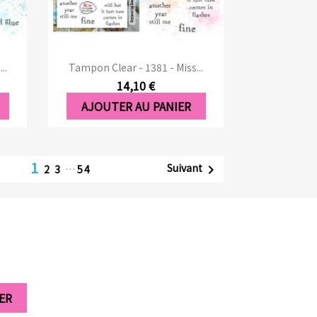
Aperçu rapide

..
Tampon Clear - 1381 - Miss...
14,10 €
AJOUTER AU PANIER
1
Suivant

2
3
…
54