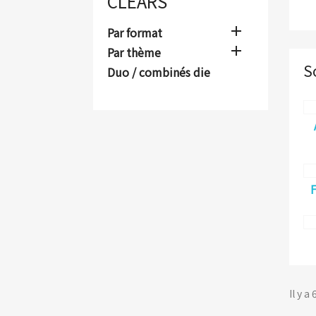
CLEARS

Par format

Par thème
S
Duo / combinés die
Il y a