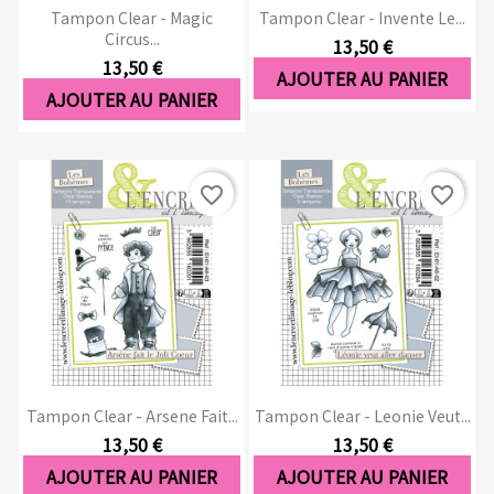
Tampon Clear - Magic
Tampon Clear - Invente Le...
Circus...
13,50 €
13,50 €
AJOUTER AU PANIER
AJOUTER AU PANIER
favorite_border
favorite_border
Tampon Clear - Arsene Fait...
Tampon Clear - Leonie Veut...
13,50 €
13,50 €
AJOUTER AU PANIER
AJOUTER AU PANIER