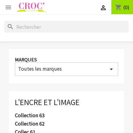
(0)
shopping_cart


search
MARQUES
Toutes les marques
arrow_drop_down
L'ENCRE ET L'IMAGE
Collection 63
Collection 62
Collec 61