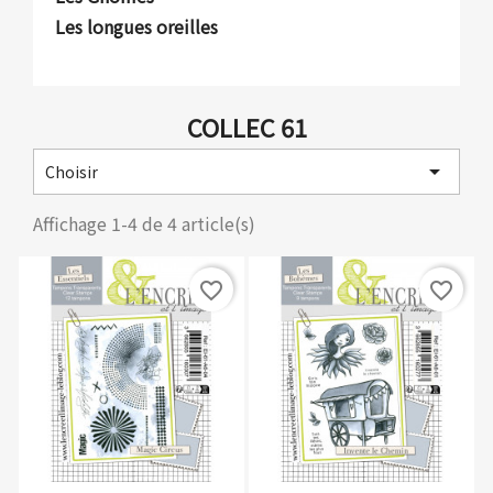
Les longues oreilles
COLLEC 61

Choisir
Affichage 1-4 de 4 article(s)
favorite_border
favorite_border