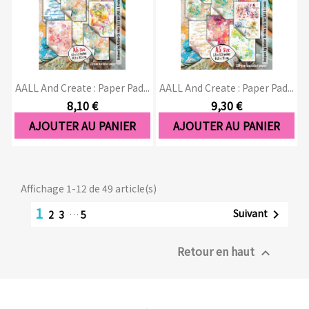
AALL And Create : Paper Pad...
AALL And Create : Paper Pad...
8,10 €
9,30 €
AJOUTER AU PANIER
AJOUTER AU PANIER
Affichage 1-12 de 49 article(s)
1
Suivant

2
3
…
5
Retour en haut
