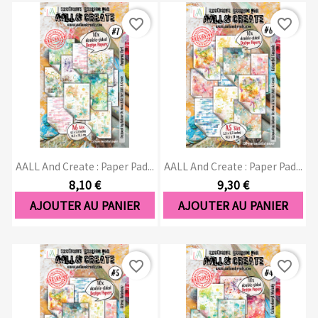
favorite_border
favorite_border
AALL And Create : Paper Pad...
AALL And Create : Paper Pad...
8,10 €
9,30 €
AJOUTER AU PANIER
AJOUTER AU PANIER
favorite_border
favorite_border