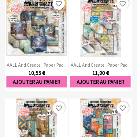
favorite_border
favorite_border
AALL And Create : Paper Pad...
AALL And Create : Paper Pad...
10,55 €
11,90 €
AJOUTER AU PANIER
AJOUTER AU PANIER
favorite_border
favorite_border