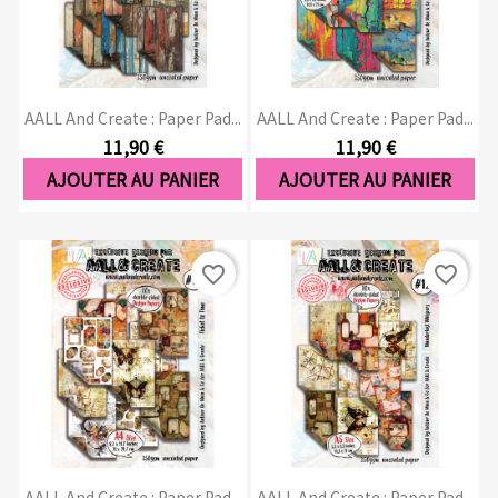
AALL And Create : Paper Pad...
AALL And Create : Paper Pad...
11,90 €
11,90 €
AJOUTER AU PANIER
AJOUTER AU PANIER
favorite_border
favorite_border
AALL And Create : Paper Pad...
AALL And Create : Paper Pad...