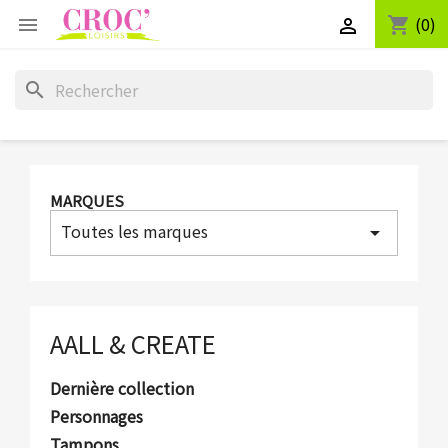
(0)
shopping_cart


search
MARQUES
Toutes les marques
arrow_drop_down
AALL & CREATE
Dernière collection
Personnages
Tampons