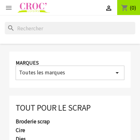
(0)
shopping_cart


search
MARQUES
Toutes les marques
arrow_drop_down
TOUT POUR LE SCRAP
Broderie scrap
Cire
Dies