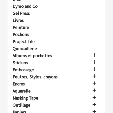
Dymo and Co
Gel Press
Livres
Peinture
Pochoirs
Project Life
Quincaillerie

Albums et pochettes

Stickers

Embossage

Feutres, Stylos, crayons

Encres

Aquarelle

Masking Tape

Outillage

Papiers