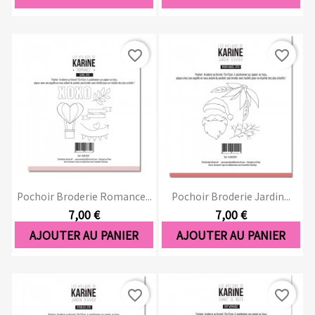
favorite_border
favorite_border
Pochoir Broderie Romance...
Pochoir Broderie Jardin...
7,00 €
7,00 €
AJOUTER AU PANIER
AJOUTER AU PANIER
favorite_border
favorite_border