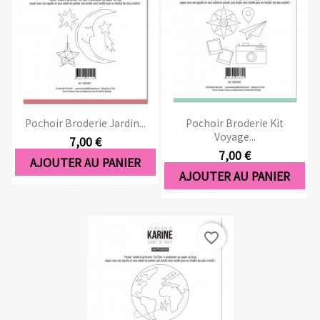
Pochoir Broderie Jardin...
Pochoir Broderie Kit
Voyage...
7,00 €
7,00 €
AJOUTER AU PANIER
AJOUTER AU PANIER
favorite_border