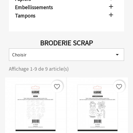

Embellissements

Tampons
BRODERIE SCRAP

Choisir
Affichage 1-9 de 9 article(s)
favorite_border
favorite_border